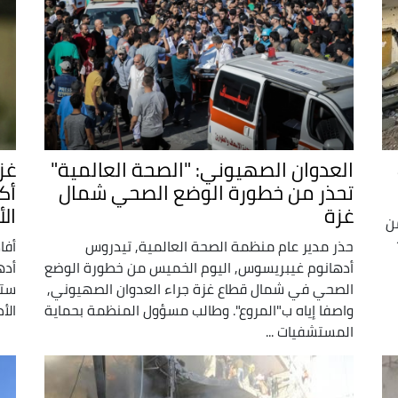
العدوان الصهيوني: "الصحة العالمية"
غز
تحذر من خطورة الوضع الصحي شمال
أك
غزة
ال
 مرضى من
 منذ 14
حذر مدير عام منظمة الصحة العالمية, تيدروس
أفا
أدهانوم غيبريسوس, اليوم الخميس من خطورة الوضع
أده
الصحي في شمال قطاع غزة جراء العدوان الصهيوني,
ستر
واصفا إياه ب"المروع". وطالب مسؤول المنظمة بحماية
الأ
المستشفيات ...