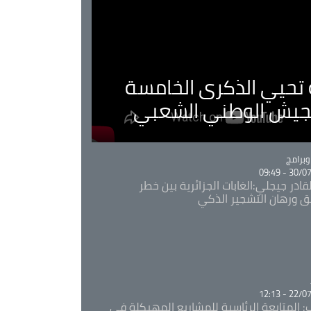
ية تحيي الذكرى الخامسة
لجيش الوطني الشعبي
Ca
برامج
30/07/20
قادر جيجلي:الغابات الجزائرية بين خطر
ئق ورهان التشجير الذكي
Ca
22/07/20
: المتابعة الرئاسية للمشاريع المهيكلة في