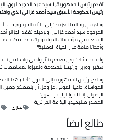
تقدم رئيس الجمهورية, السيد عبد المجيد تبون, اليو
رئيس الحكومة الأسبق سيد أحمد غزالي الذي وافته المنية
وجاء في رسالة التعزية: "إلى عائلة المرحوم سيد أح
المرحوم سيد أحمد غزالي, وبرحيله تفقد الجزائر أحد 
الرفيعة في مؤسسات الدولة وترك بصمته كشخصية
وأحداثا هامة في الحياة الوطنية".
وأضاف قائلا: "نودع معكم بتأثر وأسى واحدا من نخبة 
سفيرا ووزيرا ورئيسا للحكومة وتميزوا بمساهمات ثر
وخلص رئيس الجمهورية إلى القول: "أمام هذا المصا
المواساة, داعيا المولى عز وجل أن يلهمكم جميل ا
الرضوان. إنا لله وإنا إليه راجعون".
المصدر
ملتيميديا الإذاعة الجزائرية
تعازي
ع
طالع ايضاً
Catégorie
دبلوماسية