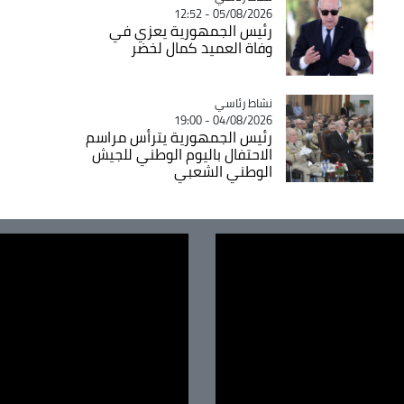
05/08/2026 - 12:52
رئيس الجمهورية يعزي في
وفاة العميد كمال لخضر
Catégorie
نشاط رئاسي
04/08/2026 - 19:00
رئيس الجمهورية يترأس مراسم
الاحتفال باليوم الوطني للجيش
الوطني الشعبي