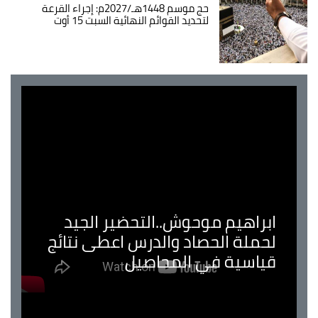
حج موسم 1448هـ/2027م: إجراء القرعة
لتحديد القوائم النهائية السبت 15 أوت
ابراهيم موحوش..التحضير الجيد
لحملة الحصاد والدرس اعطى نتائج
قياسية في المحاصيل