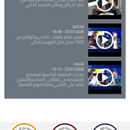
خطر الحرائق ورهان التشجير الذكي
مجتمع
Catégorie
23/07/2026 - 10:18
المدير العام للغابات: 445 حريقاً وأكثر من
1500 تدخل خلال الموسم الحالي
اقتصاد
Catégorie
22/07/2026 - 12:13
بوحرب: المتابعة الرئاسية للمشاريع
المهيكلة في قطاعي المناجم والتعدين
تأكيد على المضي قدما لتنويع الاقتصاد