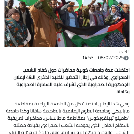
دولي
08/02/2025 - 14:53
احتضنت عدة جامعات كوبية محاضرات حول كفاح الشعب
الصحراوي, وذلك في إطار التحضير لتخليد الذكرى الـ49 لإعلان
الجمهورية الصحراوية الذي تشرف عليه السفارة الصحراوية
بهافانا.
وفي هذا الإطار, احتضنت كل من الجامعة الزراعية بمقاطعة
مايابيكي وجامعة العلوم الإعلامية بالعاصمة هافانا وكذا جامعة
"كاميلو ثيينفويكوس" بمقاطعة ماطانساس, محاضرات تعريفية
بالكفاح العادل الذي يخوضه الشعب الصحراوي بقيادة ممثله
الشرعي والوحيد جبهة البوليساريو, وفق ما ذكرت وكالة الانباء