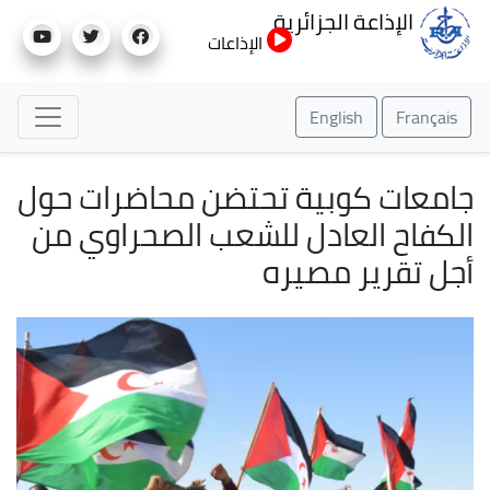
تجاوز
الإذاعة الجزائرية
إلى
الإذاعات
المحتوى
الرئيسي
English
Français
جامعات كوبية تحتضن محاضرات حول
الكفاح العادل للشعب الصحراوي من
أجل تقرير مصيره