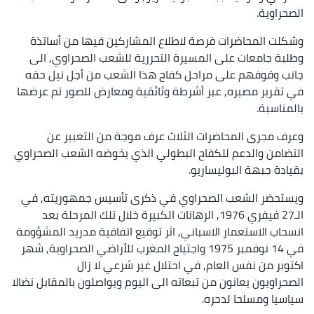
الصحراوية.
وشكلت المحاضرات فرصة لاطلاع المشاركين فيها من أساتذة
وطلبة جامعات على المسيرة التحررية للشعب الصحراوي, الى
جانب وقوفهم على مراحل كفاح هذا الشعب من أجل نيل حقه
في تقرير مصيره, عبر أشرطة وثائقية ومعارض للصور تم عرضها
بالمناسبة.
وعرف مجرى المحاضرات الثلاث عرف موجة من التعبير عن
التضامن والدعم للكفاح البطولي الذي يخوضه الشعب الصحراوي
بقيادة جبهة البوليساريو.
ويستحضر الشعب الصحراوي في ذكرى تأسيس جمهوريته, في
الـ27 فيفري 1976, الرهانات الكبيرة خلال تلك المرحلة بعد
انسحاب الاستعمار الاسباني, اثر توقيع اتفاقية مدريد المشؤومة
في 14 نوفمبر 1975 واجتياح المغرب للأراضي الصحراوية, شهر
اكتوبر من نفس العام, في احتلال غير شرعي لا زال
الصحراويون يعانون من تبعاته الى اليوم ويواصلون بالمقابل نضالا
سياسيا ومسلحا لدحره.