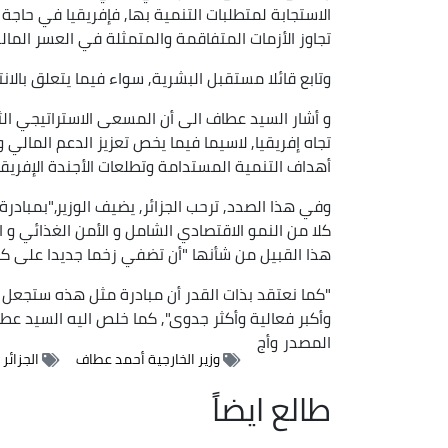
الاستجابة لمتطلبات التنمية بها, فإفريقيا في ح
تجاوز الأزمات المتفاقمة والمتمثلة في العسر المالي
وتابع قائلا مستقبل البشرية, سواء فيما يتعلق بالان
و أشار السيد عطاف الى أن المسعى الاستراتيجي الثالث
تجاه إفريقيا, لاسيما فيما يخص تعزيز الدعم المالي 
أهداف التنمية المستدامة وتطلعات الأجندة الإفريقية 063
وفي هذا الصدد, ترحب الجزائر, يضيف الوزير,"بمبادر
كلا من النمو الاقتصادي الشامل و الأمن الغذائي و ال
هذا القبيل من شأنها "أن تضفي زخما جديدا على كيفي
"كما نعتقد بذات القدر أن مبادرة مثل هذه ستجعل 
وأكبر فعالية وأكثر جدوى", كما خلص اليه السيد عط
المصدر
وأج
وزير الخارجية أحمد عطاف
الجزائر
طالع ايضاً