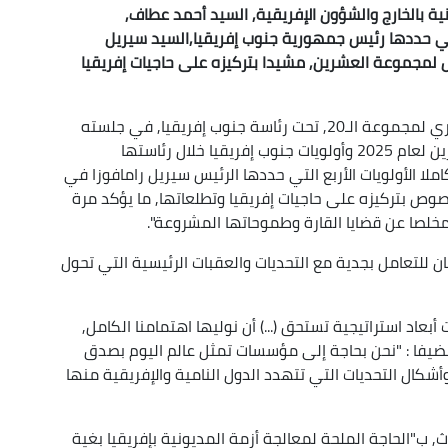
طنية بالخارج والشؤون الإفريقية, السيد أحمد عطاف,
ع التي حددها رئيس جمهورية جنوب إفريقيا,السيد سيريل
أول لمجموعة العشرين, مشيدا بتركيزه على حاجيات إفريقيا
وفي كلمة ألقاها, اليوم الجمعة خلال الاجتماع الوزاري لمجموعة الـ20, تحت رئاسة جنوب إفريقيا, في جلسته
الثالثة المخصصة لاستعراض أهداف مجموعة العشرين لعام 2025 وأولويات جنوب إفريقيا خلال رئاستها
املا الأولويات الأربع التي حددها الرئيس سيريل رامافوزا في
ص بتركيزه على حاجيات إفريقيا وتطلعاتها, ما يؤكد مرة
ومخلصا عن قضايا القارة وطموحاتها المشروعة".
ن للتعامل بجدية مع التحديات والعقبات الرئيسية التي تحول
أبعاد استراتيجية تستحق (...) أن نوليها اهتمامنا الكامل,
 مضيفا : "نحن بحاجة إلى مؤسسات تمثل عالم اليوم بصدق
كال التحديات التي تتهدد الدول النامية والإفريقية منها
 ب"الحاجة الملحة لمعالجة أزمة المديونية بإفريقيا بغية