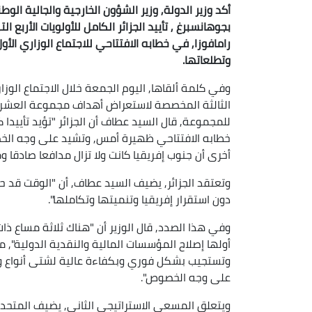
أكد وزير الدولة, وزير الشؤون الخارجية والجالية الو
بجوهانسبرغ , تأييد الجزائر الكامل للأولويات الأرب
رامافوزا, في خطابه الافتتاحي للاجتماع الوزاري ال
وتطلعاتها.
للمجموعة, قال السيد عطاف أن الجزائر "تؤيد تأييدا ك
خطابه الافتتاحي ظهيرة أمس, وتشيد على وجه الخصو
أخرى أن جنوب إفريقيا كانت ولا تزال مدافعا صادقا 
وتعتقد الجزائر, يضيف السيد عطاف, أن "الوقت قد حا
دون استقرار إفريقيا وتنميتها وتكاملها".
وفي هذا الصدد, قال الوزير أن "هناك ثلاثة مساع ذات 
أولها إصلاح المؤسسات المالية والنقدية الدولية",
وتستجيب بشكل فوري وبكفاءة عالية لشتى أنواع وأش
على وجه الخصوص".
ويتعلق المسعى الاستراتيجي الثاني, يضيف المتحدث,