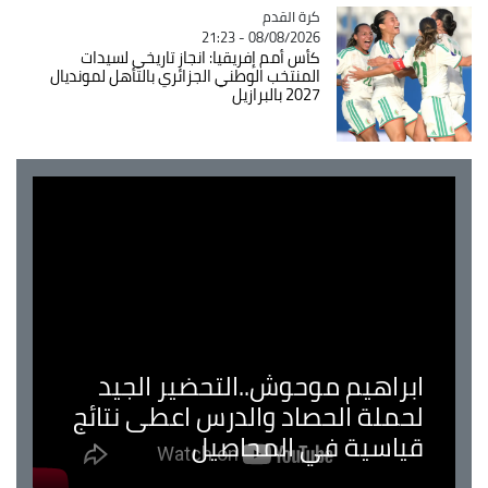
Catégorie
كرة القدم
08/08/2026 - 21:23
كأس أمم إفريقيا: انجاز تاريخي لسيدات
المنتخب الوطني الجزائري بالتأهل لمونديال
2027 بالبرازيل
ابراهيم موحوش..التحضير الجيد
لحملة الحصاد والدرس اعطى نتائج
قياسية في المحاصيل