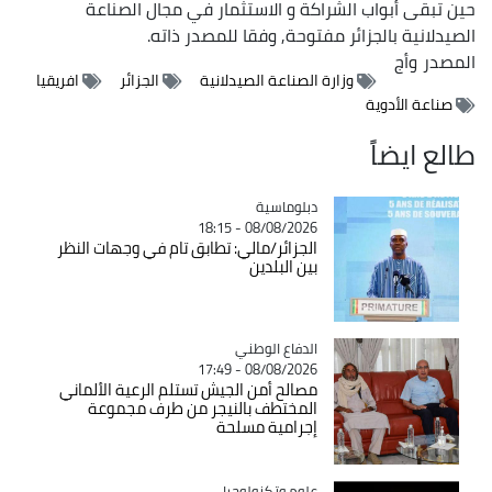
حين تبقى أبواب الشراكة و الاستثمار في مجال الصناعة
الصيدلانية بالجزائر مفتوحة, وفقا للمصدر ذاته.
المصدر
وأج
وزارة الصناعة الصيدلانية
الجزائر
افريقيا
صناعة الأدوية
طالع ايضاً
Catégorie
دبلوماسية
08/08/2026 - 18:15
الجزائر/مالي: تطابق تام في وجهات النظر
بين البلدين
Catégorie
الدفاع الوطني
08/08/2026 - 17:49
مصالح أمن الجيش تستلم الرعية الألماني
المختطف بالنيجر من طرف مجموعة
إجرامية مسلحة
Catégorie
علوم وتكنولوجيا