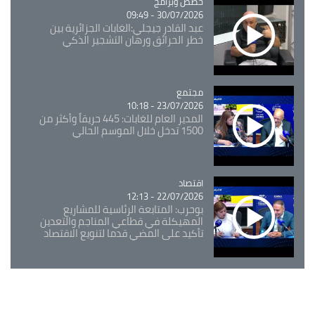
Catégorie
حصص وبرامج
30/07/2026 - 09:49
عبد القادر جيجلي:الغابات الجزائرية بين
خطر الحرائق ورهان التشجير الذكي
مجتمع
Catégorie
23/07/2026 - 10:18
المدير العام للغابات: 445 حريقاً وأكثر من
1500 تدخل خلال الموسم الحالي
اقتصاد
Catégorie
22/07/2026 - 12:13
بوحرب: المتابعة الرئاسية للمشاريع
المهيكلة في قطاعي المناجم والتعدين
تأكيد على المضي قدما لتنويع الاقتصاد