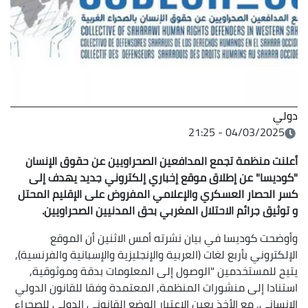
دولي
04/03/2025 - 21:25
أعلنت منظمة تجمع المدافعين الصحراويين عن حقوق الإنسان
"كوديسا" عن إطلاق موقع إخباري إلكتروني جديد يهدف إلى
كسر الحصار العسكري والإعلامي المفروض على الإقليم المحتل
و توثيق جرائم الاحتلال المغربي بحق المدنيين الصحراويين.
وأوضحت كوديسا في بيان نشرته أمس الاثنين أن الموقع
الإلكتروني بأربع لغات (العربية والإنجليزية والإسبانية والفرنسية),
يتيح للمستخدمين "الوصول إلى المعلومات بدقة وموثوقية,
استنادا إلى منشورات المنظمة, المعتمدة وفقا للقانون الدولي
الإنساني, مع الأخذ بعين الاعتبار الوضع القانوني الدولي للصحراء