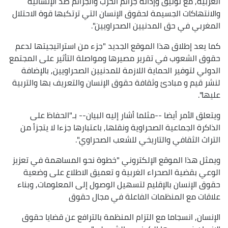
الغربية, مع توثيق وإدانة جرائم الحرب والجرائم ضد الإنسانية
والانتهاكات الجسيمة لحقوق الإنسان التي ترتكبها قوة الاحتلال
المغربي في حق المدنيين الصحراويين".
كما يعد إطلاق هذا الموقع الجديد "جزء من استراتيجيتها لدعم
حقوق الشعوب في تقرير مصيرها ومواصلة التأثير على المجتمع
الدولي لتوفير الحماية اللازمة للمدنيين الصحراويين, بالإضافة
لنشر قيم و مبادئ وثقافة حقوق الإنسان والتعريف بها والتربية
عليها".
ويتعلق الأمر أيضا --مثلما أشار إليه البيان-- بـ"الحفاظ على
الذاكرة الجماعية الصحراوية ونقلها, باعتبارها جزءا لا يتجزأ من
التراث الثقافي والتاريخي للشعب الصحراوي".
ويمثل هذا الموقع الإلكتروني "خطوة نحو المساهمة في تعزيز
الوعي بقضية الصحراء الغربية و تعميق الاطلاع على وضعية
حقوق الإنسان بالإقليم لتسهيل الوصول إلى المعلومات, وبناء
علاقات مع المنظمات الفاعلة في مجال حقوق
الإنسان, انسجاما مع التزام المنظمة بالترافع عن قضايا حقوق