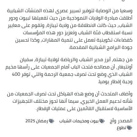
وسعيا من الوصاية لتوفير تسيير عصري لهذه المنشآت الشبابية
أطلقت مبادرة الولايات النموذجية من حيث تفعيلها لبيوت ودور
الشباب، حيث كانت الانطلاقة من ولاية تيبازة، وتقوم على معايير
نسبة استقطاب فئة الشباب وتعزيز دور هذه المؤسسات
كفضاءات تكوينية تعمل على تنمية المهارات، وكذا تحسين
جودة البرامج الشبانية المقدمة.
من جهته، أبرز مدير الشباب والرياضة لولاية تيبازة، سفيان
أونتيغار، أن مصالحه فتحت الباب أمام الجمعيات على رأسها مخيم
الشباب الذي وضع تحت تصرف جمعية الرحمة والتي توفر 400
وجبة إفطار يوميا.
وأضاف المتحدث أن وضع هذه الهياكل تحت تصرف الجمعيات من
شأنه تدعيم العمل الخيري، سيما أنها تحوز مختلف التجهيزات
الأساسية لاستقبال القائمين على عمليات الإفطار.
المصدر
وأج
بيوت ومخيمات الشباب
رمضان 2025
تطوع