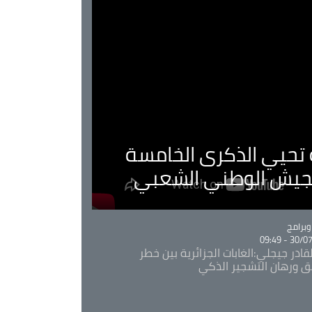
ية تحيي الذكرى الخامسة
لجيش الوطني الشعبي
Ca
برامج
30/07/20
قادر جيجلي:الغابات الجزائرية بين خطر
ئق ورهان التشجير الذكي