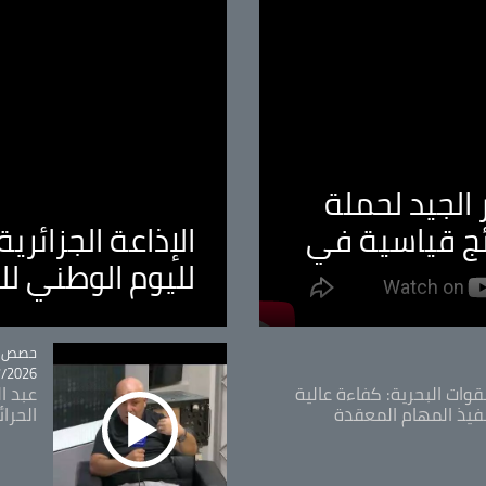
الجيد لحملة
ئج قياسية في
الإذاعة الجزائر
لليوم الوطني ل
tégorie
حصص و
26 - 09:49
قوات البحرية: كفاءة عالية
عبد ال
فيذ المهام المعقدة
الحرا