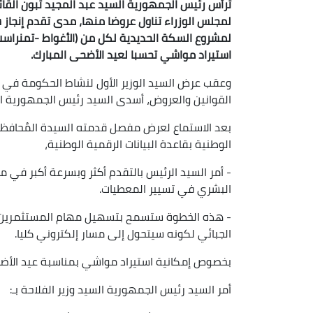
ترأس رئيس الجمهورية السيد عبد المجيد تبون القائد
لمجلس الوزراء تناول عروضا منها، مدى تقدم إنجاز شط
لمشروع السكة الحديدية لكل من (الأغواط -تمنراست) 
استيراد مواشي تحسبا لعيد الأضحى المبارك.
وعقب عرض السيد الوزير الأول لنشاط الحكومة في ال
القوانين والعروض، أسدى السيد رئيس الجمهورية الأو
بعد الاستماع لعرض مفصل قدمته السيدة المُحافظة 
الوطنية بقاعدة البيانات الرقمية الوطنية،
- أمر السيد الرئيس بالتقدم أكثر وبسرعة أكبر في 
البشري في تسيير المعطيات.
- هذه الخطوة ستسمح بتسهيل مهام المستثمرين م
الجبائي لكونه سيتحول إلى مسار إلكتروني كليا.
بخصوص إمكانية استيراد مواشي بمناسبة عيد الأض
أمر السيد رئيس الجمهورية السيد وزير الفلاحة بـ: