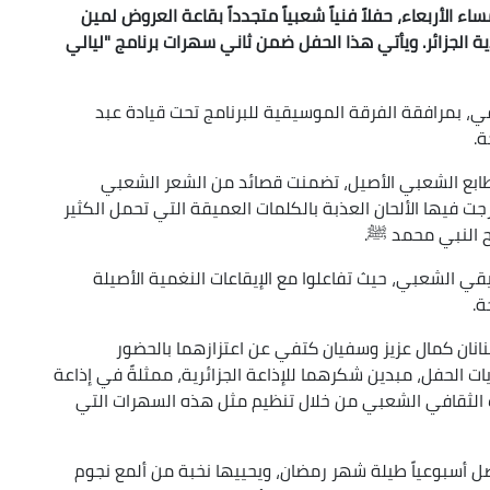
اء الأربعاء، حفلاً فنياً شعبياً متجدداً بقاعة العروض لمين
الجزائر. ويأتي هذا الحفل ضمن ثاني سهرات برنامج "ليالي
في، بمرافقة الفرقة الموسيقية للبرنامج تحت قيادة عبد
ة.
لطابع الشعبي الأصيل، تضمنت قصائد من الشعر الشعبي
ت فيها الألحان العذبة بالكلمات العميقة التي تحمل الكثير
ح النبي محمد ﷺ.
قي الشعبي، حيث تفاعلوا مع الإيقاعات النغمية الأصيلة
ة.
فنانان كمال عزيز وسفيان كتفي عن اعتزازهما بالحضور
ت الحفل، مبدين شكرهما للإذاعة الجزائرية، ممثلةً في إذاعة
الثقافي الشعبي من خلال تنظيم مثل هذه السهرات التي
صل أسبوعياً طيلة شهر رمضان، ويحييها نخبة من ألمع نجوم