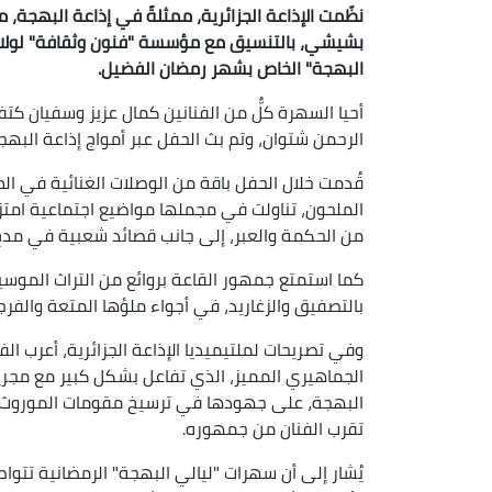
نظّمت الإذاعة الجزائرية، ممثلةً في إذاعة البهجة، مس
بشيشي، بالتنسيق مع مؤسسة "فنون وثقافة" لولاية 
البهجة" الخاص بشهر رمضان الفضيل.
أحيا السهرة كلٌّ من الفنانين كمال عزيز وسفيان كت
الرحمن شتوان، وتم بث الحفل عبر أمواج إذاعة البهج
قُدمت خلال الحفل باقة من الوصلات الغنائية في ا
الملحون، تناولت في مجملها مواضيع اجتماعية امتزج
من الحكمة والعبر، إلى جانب قصائد شعبية في مد
كما استمتع جمهور القاعة بروائع من التراث الموسي
بالتصفيق والزغاريد، في أجواء ملؤها المتعة والفرج
وفي تصريحات لملتيميديا الإذاعة الجزائرية، أعرب ال
الجماهيري المميز، الذي تفاعل بشكل كبير مع مجريا
البهجة، على جهودها في ترسيخ مقومات الموروث 
تقرب الفنان من جمهوره.
يُشار إلى أن سهرات "ليالي البهجة" الرمضانية تتوا