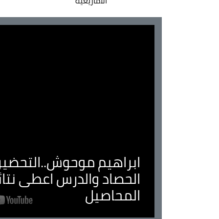
الأمازيغية
ابراهيم موحوش..التحضير 
الحصاد والدرس اعطى نتا
المحاصيل