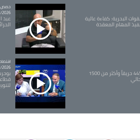
tégorie
حصص و
26 - 09:49
قوات البحرية: كفاءة عالية
عبد ال
فيذ المهام المعقدة
الحرا
اقتصاد
tégorie
26 - 12:13
المدير العام للغابات: 445 حريقاً وأكثر من 1500
بوحرب
حالي
قطاعي
لتنويع