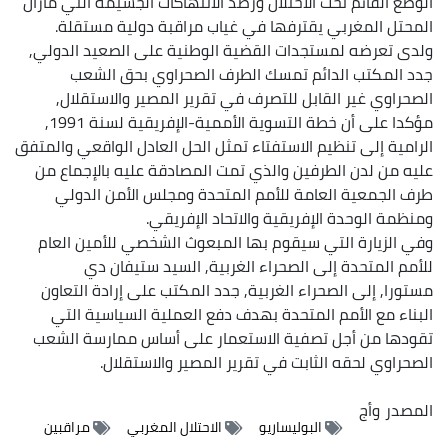
الوضع القائم تحت الاحتلال ورصد الانتهاكات الجسيمة التي مازال
المحتل المغربي يقترفها في غياب مراقبة دولية مستقلة.
ولدى تعرضه لمستجدات القضية الوطنية على الصعيد الدولي,
جدد المكتب الدائم تمسك الطرف الصحراوي بحق الشعب
الصحراوي غير القابل للتصرف في تقرير المصير والاستقلال,
مؤكدا على أن خطة التسوية الأممية-الإفريقية لسنة 1991,
الرامية إلى تنظيم الاستفتاء تمثل الحل العادل الواقعي والمتفق
عليه من لدن الطرفين والذي تمت المصادقة عليه بالإجماع من
طرف الجمعية العامة للأمم المتحدة ومجلس الأمن الدولي
ومنظمة الوحدة الإفريقية والاتحاد الإفريقي.
وفي الزيارة التي سيقوم بها المبعوث الشخصي للأمين العام
للأمم المتحدة إلى الصحراء الغربية, السيد ستيفان دي
مستورا, إلى الصحراء الغربية, جدد المكتب على إرادة التعاون
البناء مع الأمم المتحدة بهدف دفع العملية السياسية التي
تقودها من أجل تصفية الاستعمار على أساس ممارسة الشعب
الصحراوي لحقه الثابت في تقرير المصير والاستقلال.
المصدر
وأج
البوليساريو
الاحتلال المغربي
مراقبين