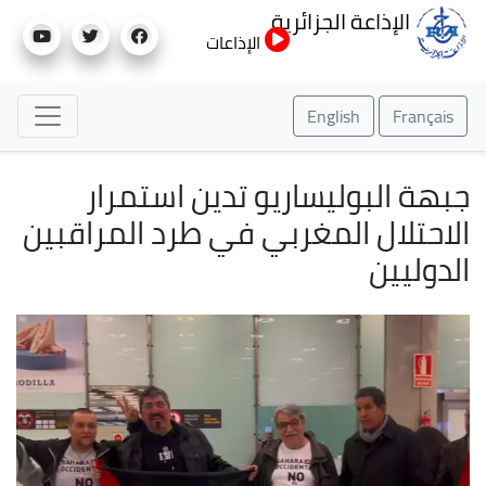
تجاوز
الإذاعة الجزائرية
إلى
الإذاعات
المحتوى
الرئيسي
English
Français
جبهة البوليساريو تدين استمرار
الاحتلال المغربي في طرد المراقبين
الدوليين