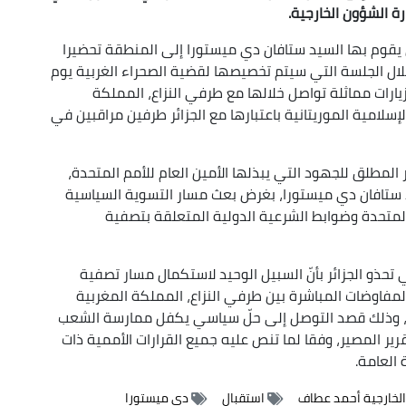
ارة الشؤون الخارجية.
تي يقوم بها السيد ستافان دي ميستورا إلى المنطقة تحضيرا
ال الجلسة التي سيتم تخصيصها لقضية الصحراء الغربية يوم
بزيارات مماثلة تواصل خلالها مع طرفي النزاع، المملكة
إسلامية الموريتانية باعتبارها مع الجزائر طرفين مراقبين في
ر المطلق للجهود التي يبذلها الأمين العام للأمم المتحدة،
ستافان دي ميستورا، بغرض بعث مسار التسوية السياسية
المتحدة وضوابط الشرعية الدولية المتعلقة بتصفية
ي تحذو الجزائر بأنّ السبيل الوحيد لاستكمال مسار تصفية
مفاوضات المباشرة بين طرفي النزاع، المملكة المغربية
، وذلك قصد التوصل إلى حلّ سياسي يكفل ممارسة الشعب
رير المصير، وفقا لما تنص عليه جميع القرارات الأممية ذات
العامة.
الخارجية أحمد عطاف
استقبال
دي ميستورا