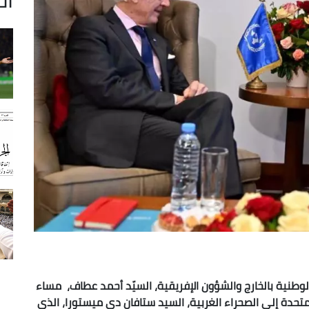
 الوطنية بالخارج والشؤون الإفريقية، السيّد أحمد عطاف، مساء
متحدة إلى الصحراء الغربية، السيد ستافان دي ميستورا، الذي