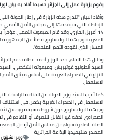
يقوم بزيارة عمل إلى الجزائر حسبما أفاد به بيان لوز
وأفاد البيان "تندرج هذه الزيارة في إطار الجولة ال
للإحاطة التي سيقدمها إلى مجلس الأمن الأممي خل
14 أفريل الجاري. وقد قام المبعوث الأممي مؤخراً 
المغربية وجبهة البوليساريو، فضلاً عن الجمهورية ال
المسار الذي تقوده الأمم المتحدة".
وخلال هذا اللقاء، جدد الوزير أحمد عطاف دعم الجزائ
السيد أنطونيو غوتيريش، ومبعوثه الشخصي، السيد 
للنزاع في الصحراء الغربية على أساس ميثاق الأمم 
الاستعمار.
كما أعرب السيّد وزير الدولة عن القناعة الراسخة الت
الاستعمار في الصحراء الغربية يكمن في استئناف ال
وجبهة البوليساريو، دون شروط مسبقة وبحسن نيّة
الصحراوي لحقه غير القابل للتصرف أو التقادم في تق
الصلة الصادرة سواء عن مجلس الأمن أو عن الجمعية 
المصدر
ملتيميديا الإذاعة الجزائرية
وزير الشؤون 