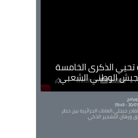
ية تحيي الذكرى الخامسة
لجيش الوطني الشعبي
Ca
برامج
30/07/20
قادر جيجلي:الغابات الجزائرية بين خطر
ئق ورهان التشجير الذكي