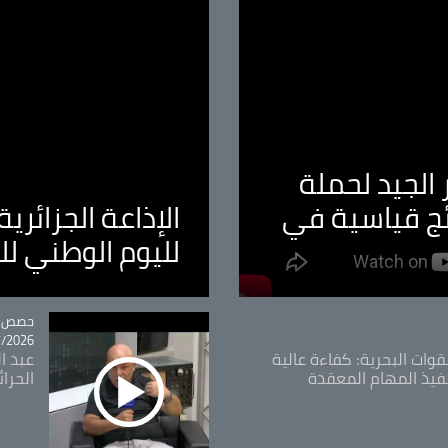
الجيد لحملة
ئج قياسية في
الإذاعة الجزائر
لليوم الوطني ل
tégorie
حصص و
26 - 09:49
قوات البحرية: كفاءة عالية
عبد ال
فيذ المهام المعقدة
الحرا