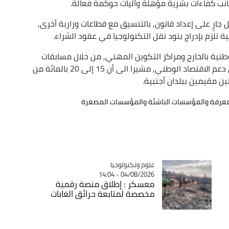
جانب كفاءات بشرية مؤهلة وآليات حوكمة فعالة.
ل جارٍ على إعداد قانون, بالتنسيق مع قطاعات وزارية أخرى,
تلزم بإدراج بنود نقل التكنولوجيا في عقود الشراء.
لوطنية بالخارج ومراكز التكوين المهني, من خلال مسابقات
ابتكار تهدف إلى إشراك أوسع للطاقات الجزائرية في دعم الاقتصاد الوطني, مشيرا الى أن 15 إلى 20 بالمائة من
ن مقيمين ببلدان أجنبية.
لمعرفة والمؤسسات الناشئة والمؤسسات المصغرة
Catégorie
علوم وتكنولوجيا
04/08/2026 - 14:04
معسكر : إطلاق منصة رقمية
مخصصة لمتابعة حرائق الغابات