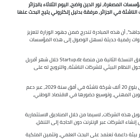
سات المصغرة, نور الدين واضح, اليوم الثلاثاء بالجزائر
ناشئة في الجزائر, مرفقة بدليل إلكتروني يتيح البحث عنها
اهد", أن هذه المبادرة تندرج ضمن جهود الوزارة لتعزيز
 أدوات رقمية حديثة تسهل الوصول إلى هذه المؤسسات
وأشار السيد واضح إلى أن هذه الخطوة ستواكب إطلاق النسخة الثانية من منصة Startup.dz خلال شهر أفريل
ل النظام البيئي للشركات الناشئة, والترويج له على
كما ذكر الوزير بخارطة طريق الوزارة التي تهدف إلى بلوغ 20 ألف شركة ناشئة في أفق سنة 2029, عبر دعم
كوين المهني, وتوسيع حضورها في الاقتصاد الوطني,
مويل هذه الشركات, لاسيما من خلال الصناديق الاستثمارية
اء الشركات عبر الإنترنت دون الحاجة إلى التنقل.
 بيئة داعمة تعتمد على البحث العلمي, وتثمين الملكية