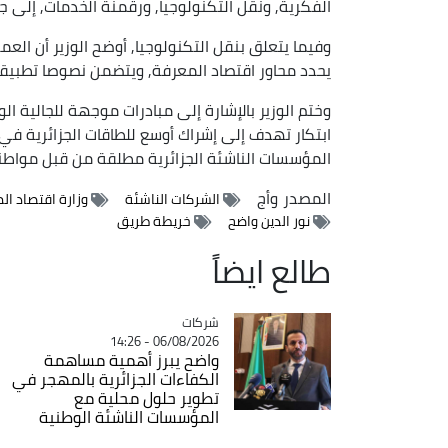
الفكرية, ونقل التكنولوجيا, ورقمنة الخدمات, إلى 
وفيما يتعلق بنقل التكنولوجيا, أوضح الوزير أن العم
يحدد محاور اقتصاد المعرفة, ويتضمن نصوصا تطبيقية 
وختم الوزير بالإشارة إلى مبادرات موجهة للجالية ا
المؤسسات الناشئة الجزائرية مطلقة من قبل مواطني
المصدر
وأج
الشركات الناشئة
وزارة اقتصاد ا
نور الدين واضح
خريطة طريق
طالع ايضاً
شركات
Catégorie
06/08/2026 - 14:26
واضح يبرز أهمية مساهمة
الكفاءات الجزائرية بالمهجر في
تطوير حلول محلية مع
المؤسسات الناشئة الوطنية