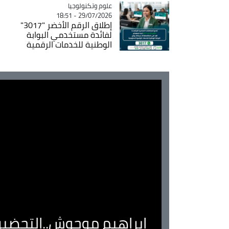
Catégorie
علوم وتكنولوجيا
29/07/2026 - 18:51
إطلاق الرقم الأخضر "3017"
لفائدة مستخدمي البوابة
الوطنية للخدمات الرقمية
ابراهيم موحوش..التحضير 