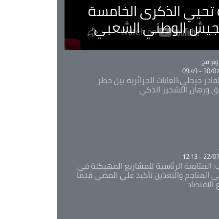
ية تحيي الذكرى الخامسة
لجيش الوطني الشعبي
Ca
برامج
30/07/20
قادر جيجلي:الغابات الجزائرية بين خطر
ئق ورهان التشجير الذكي
Ca
22/07/20
: المتابعة الرئاسية للمشاريع المهيكلة في
 المناجم والتعدين تأكيد على المضي قدما
 الاقتصاد