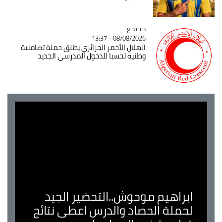
مجتمع
Catégorie
08/08/2026 - 13:37
الهلال الأحمر الجزائري يطلق حملة تضامنية
وطنية تحسبا للدخول المدرسي الجديد
ابراهيم موحوش..التحضير الجيد
لحملة الحصاد والدرس اعطى نتائج