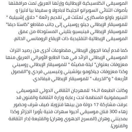
الموسيقي الكلاسيكية الإيطالية وإرثها العريق تمت مرافقتها
بأصوات الثنائي السوبرانو انجليكا لابادولا و سفيفا بيا لاتيزا و
التينور باولو ماسكاري، تمثلث في تقديم رائعة " حلاق إشبيلية "
للموسيقار الإيطالي جيلو روسيني إلى جانب مقاطع "كاستا ديفا"
للموسيقار الإيطالي فينيسيو بلليني المستوحاة من عمق
الموسيقى الإيطالية التقليدية ذات الإيقاع الرومانسي الحالم.
كما قدم أيضا الجوق الإيطالي مقطوعات أخرى من رصيد التراث
الموسيقي الإيطالي الرائد في هذا الطابع الأوبرالي العريق منها
معزوفات بعنوان" ليلة مضيئة " للموسيقار الإيطالي روسيني
وكذا معزوفات جياكومو بوتشيني وغيسيبي فردي و"الفصول
الأربعة " و"الخريف " للموسيقار الإيطالي فيفالدي.
وكانت الطبعة الـ14 للمهرجان الثقافي الدولي للموسيقى
السيمفونية المنظمة تحت رعاية وزارة الثقافة والفنون قد
عرفت مشاركة 17 دولة من بينها فنزويلا ضيف شرف وحضور
زهاء 300 فنان موسيقي أحيوا سهرات فنية بأوبرا الجزائر وكذا
بمدينتي وهران (المسرح الجهوي وهران) والقليعة (دار الثقافة
والفنون).