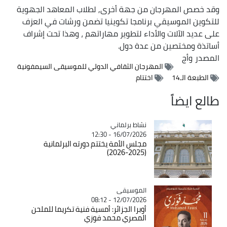
وقد خصص المهرجان من جهة أخرى, لطلاب المعاهد الجهوية
للتكوين الموسيقي برنامجا تكوينيا تضمن ورشات في العزف
على عديد الآلات والأداء لتطوير مهاراتهم ، وهذا تحت إشراف
أساتذة ومختصين من عدة دول.
المصدر
وأج
المهرجان الثقافي الدولي للموسيقى السيمفونية
الطبعة الـ14
اختتام
طالع ايضاً
Catégorie
نشاط برلماني
16/07/2026 - 12:30
مجلس الأمة يختتم دورته البرلمانية
(2025-2026)
Catégorie
الموسيقى
12/07/2026 - 08:12
أوبرا الجزائر: أمسية فنية تكريما للملحن
المصري محمد فوزي