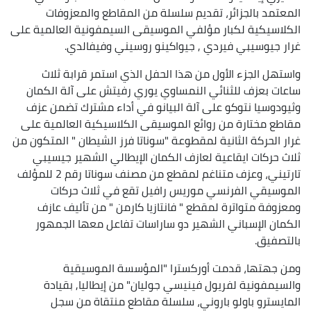
المعتمد بالجزائر، تقديم سلسلة من المقاطع والمعزوفات
الكلاسيكية لكبار مؤلفي الموسيقى السيمفونية العالمية على
غرار جيوسيبي فيردي , جيواكينو روسيني وفيفالدي.
واستهل الجزء الأول من هذا الحفل الذي استمر قرابة ثلاث
ساعات بعزف للثنائي النمساوي يوري رفيتش على آلة الكمان
وثيودوسيا نتوكو على آلة البيانو في أداء مشترك تضمن عزف
مقاطع مختارة من روائع الموسيقى الكلاسيكية العالمية على
غرار الحركة الثانية لمقطوعة "سوناتا فرز الشيطان " المتكون من
ثلاث حركات ايقاعية لعازف الكمان الإيطالي الشهير جيسيبي
تارتيني، وعزف متناغم لمقطع من مصنف سوناتا رقم 2 للمؤلف
الموسيقي الفرنسي موريس رافيل تقع في ثلاث حركات
ومعزوفة متواترة لمقطع " فانتازيا كارمن " من تأليف عازف
الكمان الإسباني الشهير دو ساراسات تفاعل معها الجمهور
بالتصفيق.
ومن جهتها، قدمت أوركسترا "المؤسسة الموسيقية
والسيمفونية لفريول فينيسي جوليان" من إيطاليا, بقيادة
المايسترو باولو باروني، سلسلة مقاطع منتقاة من سجل