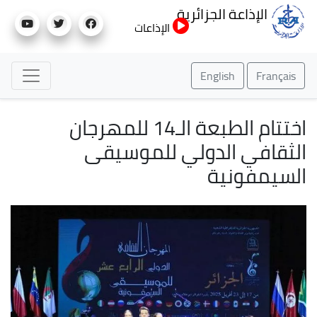
تجاوز
الإذاعة الجزائرية
إلى
الإذاعات
المحتوى
الرئيسي
English
Français
اختتام الطبعة الـ14 للمهرجان
الثقافي الدولي للموسيقى
السيمفونية