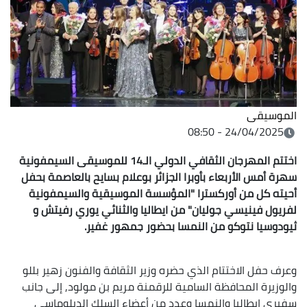
الموسيقى
24/04/2025 - 08:50
اختتم المهرجان الثقافي الدولي الـ14 للموسيقى السيمفونية
سهرة أمس الأربعاء بأوبرا الجزائر بوعلام بسايح بالعاصمة بحفل
أحيته كل من أوركسترا "المؤسسة الموسيقية والسيمفونية
لفريول فينيسي جوليان" من ايطاليا والثنائي يوري رفيتش و
ثيودوسيا نتوكو من النمسا بحضور جمهور غفير.
وعرف حفل الاختتام الذي حضره وزير الثقافة والفنون زهير بللو
والوزيرة المحافظة السامية للرقمنة مريم بن مولود, إلى جانب
سفيري إيطاليا والنمسا وعدد من أعضاء السلك الدبلوماسي