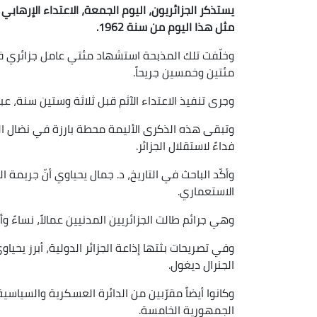
يستذكر الجزائريون، اليوم الجمعة، الاعتداء الإرها
مثل هذا اليوم من سنة 1962.
وخلّفت تلك المذبحة استشهاد مئتي عامل جزائري في
مئتين وخمسين جريحاً.
وجرى تنفيذ الاعتداء الآثم قبل ثلاثة وستين سنة، ع
وتبقى هذه الذكرى الأليمة محطة بارزة في نضال الش
فداءً لاستقلال الجزائر.
الاستعماري.
وهي جرائم طالت الجزائريين المدنيين عمالاً، نساءً وأطف
وفي تصريحات بثتها إذاعة الجزائر الدولية، أبرز يحيا
الجنرال ديغول.
وكانوا أيضاً مقرّبين من الدائرة العسكرية والسياسية
الجمهورية الخامسة.