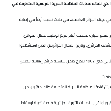
بي الذي نفذته عصابات المنظمة السرية الفرنسية المتطرفة في
 ميناء الجزائر العاصمة، في حادث تسبب أيضاً في إصابة
بر تفجير سيارة مفخخة أمام مركز توظيف عمال الموانئ.
عب الجزائري، وتاريخ العمال الجزائريين الذين استشهدوا
وأكّد الباحث في التاريخ، د. جمال يحياوي أنّ جريمة الثاني ماي 1962 تندرج ضمن سلسلة جرائم إرهابية للجيش
الاً.
وي أنّ قادة المنظمة السرية المتطرفة كانوا مقرّبين من
، ورأوا في انتصارات الثورة الجزائرية فرصة أخيرة لإسقاط