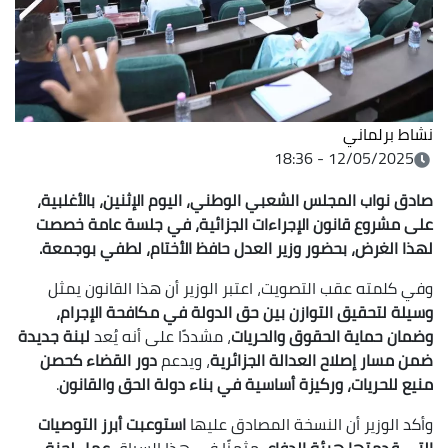
نشاط برلماني
12/05/2025 - 18:36
صادق نواب
المجلس الشعبي الوطني
، اليوم الإثنين،
بالأغلبية
،
على
مشروع قانون الإجراءات الجزائية
، في جلسة عامة خصصت
لهذا الغرض، بحضور وزير العدل حافظ الأختام،
لطفي بوجمعة
.
وفي كلمته عقب التصويت، اعتبر الوزير أن هذا القانون يمثل
وسيلة لتحقيق التوازن بين حق الدولة في مكافحة الإجرام،
وضمان حماية الحقوق والحريات
، مشددًا على أنه يُعد
لبنة جديدة
ضمن مسار إصلاح العدالة الجزائرية
، ويدعم
دور القضاء كحصن
منيع للحريات، وركيزة أساسية في بناء دولة الحق والقانون
.
وأكد الوزير أن النسخة المصادق عليها
استوعبت أبرز التوصيات
التي قدمتها هيئة الدفاع
، مثمنًا في هذا السياق
عمل لجنة