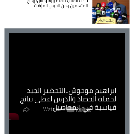
حادث انقلاب حافلة ببومرداس: إيداع
المتهمين رهن الحبس المؤقت
ابراهيم موحوش..التحضير الجيد
لحملة الحصاد والدرس اعطى نتائج
قياسية في المحاصيل