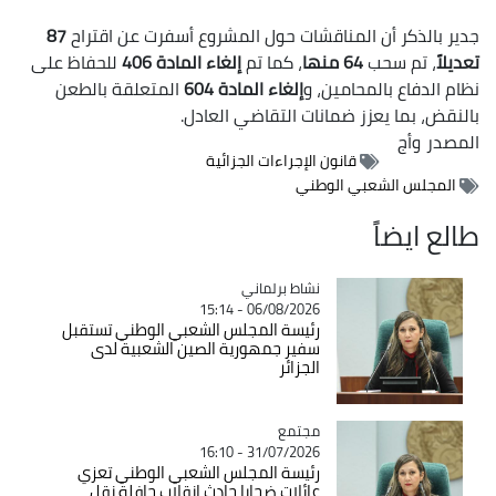
جدير بالذكر أن المناقشات حول المشروع أسفرت عن اقتراح
87
تعديلاً
، تم سحب
64 منها
، كما تم
إلغاء المادة 406
للحفاظ على
نظام الدفاع بالمحامين، و
إلغاء المادة 604
المتعلقة بالطعن
بالنقض، بما يعزز ضمانات التقاضي العادل.
المصدر
وأج
قانون الإجراءات الجزائية
المجلس الشعبي الوطني
طالع ايضاً
Catégorie
نشاط برلماني
06/08/2026 - 15:14
رئيسة المجلس الشعبي الوطني تستقبل
سفير جمهورية الصين الشعبية لدى
الجزائر
مجتمع
Catégorie
31/07/2026 - 16:10
رئيسة المجلس الشعبي الوطني تعزي
عائلات ضحايا حادث انقلاب حافلة نقل