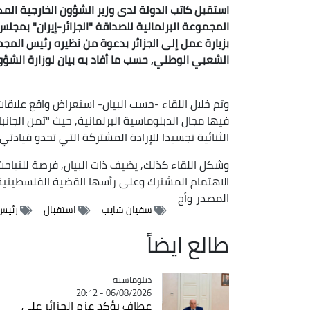
استقبل كاتب الدولة لدى وزير الشؤون الخارجية المكل
المجموعة البرلمانية للصداقة "الجزائر-إيران" بمج
بزيارة عمل إلى الجزائر بدعوة من نظيره رئيس المجم
الشعبي الوطني, حسب ما أفاد به بيان لوزارة الشؤون 
وتم خلال اللقاء -حسب البيان- استعراض واقع علاقات 
فيها مجال الدبلوماسية البرلمانية, حيث "ثمن الجانب
الثنائية تجسيدا للإرادة المشتركة التي تحدو قيادتي ا
وشكل اللقاء كذلك, يضيف ذات البيان, فرصة للتباحث 
الاهتمام المشترك وعلى رأسها القضية الفلسطينية
المصدر
وأج
سفيان شايب
استقبال
رئيس 
طالع ايضاً
Catégorie
دبلوماسية
06/08/2026 - 20:12
عطاف يؤكد عزم الجزائر على