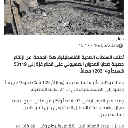
دولي
16/05/2025 - 15:17
أعلنت السلطات الصحية الفلسطينية، هذا الجمعة، عن ارتفاع
حصيلة ضحايا العدوان الصهيوني على قطاع غزة إلى 53119
شهيداً و120214 مصاباً.
ونقلت وكالة الأنباء الفلسطينية (وفا) أنّ 109 شهداء و216 جريحاً
وصلوا إلى المستشفيات في الـ 24 ساعة الماضية.
ومنذ فجر اليوم، ارتقى 93 شخصاً وأكثر من مئتي جريح نتيجة
مجازر واستهدافات الاحتلال الصهيوني بحق المواطنين
الفلسطينيين.
ولا يزال عديد الضحايا تحت الأنقاض والركام وفي الطرقات ولا