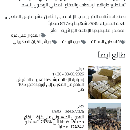
تستطيع طواقم الإسعاف والدفاع المدني الوصول إليهم.
ومنذ استئناف الكيان حرب الإبادة في الثامن عشر مارس الماضي،
بلغت الحصيلة 2985 شهيداً و8173 مصاباً.
المصدر
ملتيميديا الإذاعة الجزائرية
وأج
العدوان على غزة
فلسطين المحتلة
حرب الإبادة
جرائم الكيان الصهيوني
طالع ايضاً
دولي
Catégorie
08/08/2026 - 17:26
إسبانيا: الإطاحة بشبكة لتهريب الحشيش
القادم من المغرب إلى أوروبا وحجز 10,5
طن
دولي
Catégorie
08/08/2026 - 09:52
العدوان الصهيوني على غزة : ارتفاع
حصيلة الضحايا إلى 73384 شهيدا و
174242 مصابا