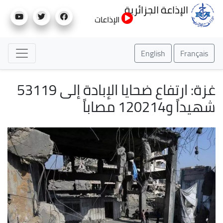
تجاوز
الإذاعة الجزائرية
إلى
الإذاعات
المحتوى
الرئيسي
English
Français
غزة: ارتفاع ضحايا الإبادة إلى 53119
شهيداً و120214 مصاباً