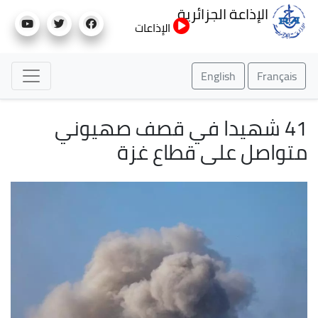
تجاوز
الإذاعة الجزائرية
إلى
الإذاعات
المحتوى
الرئيسي
English
Français
41 شهيدا في قصف صهيوني
متواصل على قطاع غزة