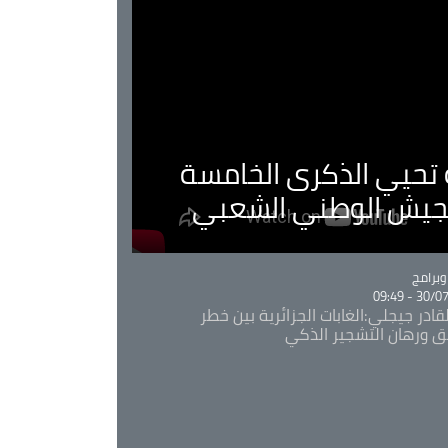
ية تحيي الذكرى الخامسة
لجيش الوطني الشعبي
Ca
برامج
30/07/20
قادر جيجلي:الغابات الجزائرية بين خطر
ئق ورهان التشجير الذكي