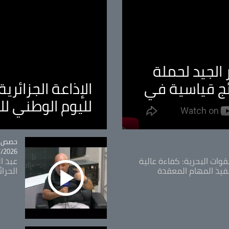
الجيد لحملة
ئج قياسية في
الإذاعة الجزائر
لليوم الوطني ل
tégorie
حصص و
26 - 09:49
قوات البحرية: كفاءة عالية
عبد ال
فيذ المهام المعقدة
الحرا