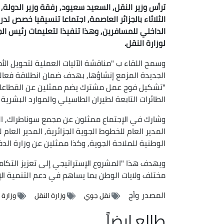
ترأس وزير النقل, السعيد سعيود, رفقة وزير الدولة, 
الثلاثاء بالجزائر العاصمة, اجتماعا تنسيقيا خصص
الداخلي للمسافرين, وهذا تنفيذا لتعليمات رئيس ال
لوزارة النقل.
وسمح اللقاء ب "مناقشة الآليات العملية لتحويل الأ
الجديدة المزمع إنشاؤها, بهدف ضمان انطلاقة فعالة 
"تشكيل فوج عمل مشترك يضم ممثلين عن القطاعات 
الطائرات التابعة لطيران الطاسيلي والموارد البشرية 
وشارك في الإجتماع ممثلون عن مجمع سوناطراك, المد
المدير العام للخطوط الجوية الجزائرية, المدير العام
الوطنية للملاحة الجوية, وكذا ممثلين عن وزارة الدف
ويهدف هذا "المشروع الإستراتيجي إلى تعزيز التكام
مختلف ولايات الوطن بما يساهم في دعم التنمية الإقت
المصدر
وأج
نقل جوي
وزارة النقل
وزارة 
طالع ايضاً