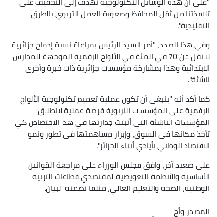
"على أن هذه الوسائل التكنولوجية تهدف إلى التخفيف على
تلامذتنا من ثقل المحافظ وصعوبة العمل التربوي بالطرق
التقليدية".
وفي هذا الصدد، "أمر السيد الرئيس بمراعاة نسبة إدماج جزائرية
لا تقل عن 70 في المئة في الألواح الرقمية الموجهة للمدارس
الابتدائية وهذا بمشاركة مؤسسات جزائرية ذات خبرة وأخرى
ناشئة".
كما أكد أنه "ينبغي أن تكون عملية تعميم تكنولوجية الألواح
الرقمية على المؤسسات التربوية فرصة عملية لانطلاق
المؤسسات الناشئة التي أثبتت جدارتها في هذا الاختصاص كي
تأخذ مكانها في السوق، وإبراز مساهمتها في تطور ونمو
الاقتصاد الوطني بأيادي أبناء الجزائر".
على صعيد آخر، وافق مجلس الوزراء على مراجعة القوانين
الأساسية والأنظمة التعويضية لمقتصدي قطاعات التربية
الوطنية، الصحة والتعليم العالي، مثلما تضمنه البيان.
المصدر
وأج