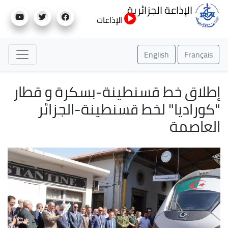
تجاوز
الإذاعة الجزائرية
إلى
الإذاعات
المحتوى
الرئيسي
English
Français
إطلاق خط قسنطينة-بسكرة و قطار
"كوراديا" لخط قسنطينة-الجزائر
العاصمة