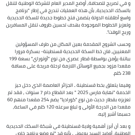
و في تصريح للصحافة, أوضح المدير العام للشركة الوطنية للنقل
بالسكك الحديدية, بأن هذه العمليات تندرج في إطار "برنامج
واسع أطلقته الدولة يتضمن فتح خطوط جديدة للسكة الحديدية
وتعزيز الخطوط الموجودة بهدف تحسين ظروف تنقل المسافرين
وربح الوقت".
وحسب الشروح المقدمة بعين المكان من طرف المسؤولين
المعنيين, فان خط السكة الحديدية قسنطينة- بسكرة مرورا
بباتنة يؤمن بواسطة قطار عصري من نوع "أوتوراي" بسعة 199
مقعدا مزود بجميع الوسائل اللازمة لرحلة مريحة على مسافة
238 كلم.
وفيما يتعلق بخط قسنطينة ـ الجزائر العاصمة الذي دخل حيز
الخدمة "نهاية مارس 2025 " بعد انقطاع دام 7 سنوات , فقد تم
تعزيزه بقطار حديث من نوع "كوراديا" يضم 254 مقعدا منهم 60
مقعدا من الدرجة الأولى و تبلغ سرعته 120 كلم في الساعة,
حسبما أشير إليه.
و بعد أن أبرز أهمية ولاية قسنطينة في شبكة السكك الحديدية
الوطنية, أوضح السيد بوعوني بأنه قد "تم وضع برنامج خاص