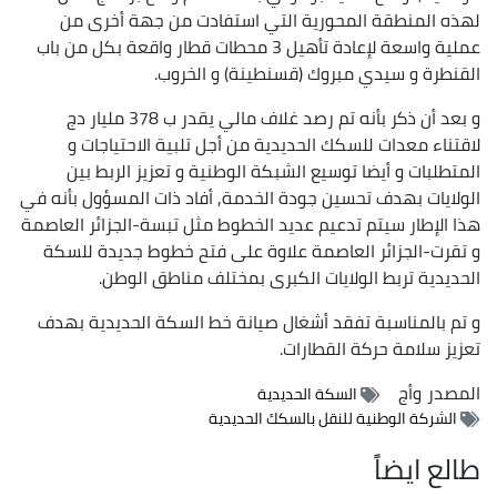
لهذه المنطقة المحورية التي استفادت من جهة أخرى من
عملية واسعة لإعادة تأهيل 3 محطات قطار واقعة بكل من باب
القنطرة و سيدي مبروك (قسنطينة) و الخروب.
و بعد أن ذكر بأنه تم رصد غلاف مالي يقدر ب 378 مليار دج
لاقتناء معدات للسكك الحديدية من أجل تلبية الاحتياجات و
المتطلبات و أيضا توسيع الشبكة الوطنية و تعزيز الربط بين
الولايات بهدف تحسين جودة الخدمة, أفاد ذات المسؤول بأنه في
هذا الإطار سيتم تدعيم عديد الخطوط مثل تبسة-الجزائر العاصمة
و تقرت-الجزائر العاصمة علاوة على فتح خطوط جديدة للسكة
الحديدية تربط الولايات الكبرى بمختلف مناطق الوطن.
و تم بالمناسبة تفقد أشغال صيانة خط السكة الحديدية بهدف
تعزيز سلامة حركة القطارات.
المصدر
وأج
السكة الحديدية
الشركة الوطنية للنقل بالسكك الحديدية
طالع ايضاً