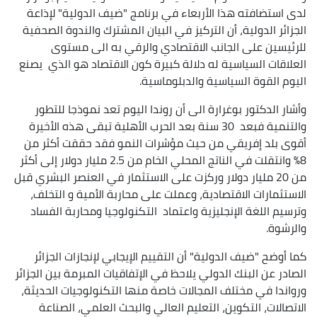
لدى استضافته هذا الأربعاء في برنامج "ضيف الدولية" لإذاعة
الجزائر الدولية، أن التركيز في البيان المشترك والندوة الصحفية
للرئيسين على الجانب الاقتصادي والرقي به الى مستوى
العلاقات السياسية له دلالة كبيرة كون الاقتصاد هو الذي يصنع
اليوم القوة السياسية والدبلوماسية.
وأشار الدكتور بوغرارة الى أن روندا اليوم تعد نموذجا للتطور
والتنمية فبعد 30 سنة بعد الحرب الأهلية تبقى هذه الأخيرة
أقوى بلد إفريقي من حيث مؤشرات النمو فقد حققت أكثر من
8% وانتقلت في الناتج المحلي الخام من 2.5 مليار دولار إلى أكثر
من 20 مليار دولار وركزت على الاستثمار في العنصر البشري قبل
الاستثمارات الاقتصادية، وعملت على محاربة الأمية و التخلف،
وترسيم اللغة الإنجليزية واعتماد التكنولوجيا ومحاربة الفساد
والرشوة.
كما أوضح "ضيف الدولية" أن التقييم الإيجابي لإنجازات الجزائر
الصادر عن البنك الدولي يلاحظ في الإتفاقيات المبرمة بين الجزائر
ورواندا في مختلف المجالات خاصة منها التكنولوجيات الحديثة،
الاتصالات، التكوين، التعليم العالي والبحث العلمي، الصناعة