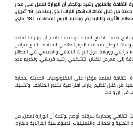
ة الثقافة والفنون، رشيد بوثلجة، أن الوزارة تعمل على مدار
السنة على حماية التراث الثقافي الوطني وتثمينه، خاصة من خلال تظاهرات شهر التراث الذي يمتد من 18 أفريل،
المصادف لليوم العالمي للممتلكات الثقافية والمعالم الأثرية والتاريخية، ويختتم اليوم المصادف لـ18 ماي،
ج ضيف الصباح للقناة الإذاعية الثانية، أن وزارة الثقافة
ايات الوطن بمناسبة اليوم العالمي للمتاحف، الذي يتزامن
يوم دراسي وورشة حول التراث الثقافي والطبيعي في الحظائر
إضافة إلى معرض للفنان التشكيلي رشيد قريشي، وتكريم عدد
 الثقافة تعتمد مؤخرا على التكنولوجيات الحديثة لحماية
يا، من خلال تنظيم زيارات افتراضية لكنوز المتاحف، وتشبيك
 في آن واحد.
ث الثقافي ومحاربة سرقته، أوضح بوثلجة أن الوزارة تعمل، من
منية والجمارك والتمثيليات الدبلوماسية الجزائرية بالخارج،