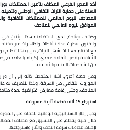
أكد المدير الفرعي المكلف بتأمين الممتلكات بوزار
الموافق لليوم العالمي للمتاحف.
وكشف بوثلجة، لدى استضافته هذا الإثنين في برنام
والفنون سطرت عدة نشاطات وتظاهرات عبر مختلف ول
مع اختتام فعاليات شهر التراث، من بينها تنظيم 
الثقافية بقصر الثقافة مفدي زكرياء بالعاصمة، 
من الشخصيات الفنية والثقافية.
ومن جهة أخرى، أشار المتحدث ذاته إلى أن وزارة
الموروث الثقافي من السرقة، وكذا للتعريف به عالم
المتاحف، وحتى إقامة معارض افتراضية لعدة متاحف
استرجاع 15 ألف قطعة أثرية مسروقة
وفي إطار الاستراتيجية الوطنية للحفاظ على المورو
خلال خلية يقظة، على التنسيق مع مختلف المصالح الأ
لإحباط محاولات سرقة التحف والآثار واسترجاعها.