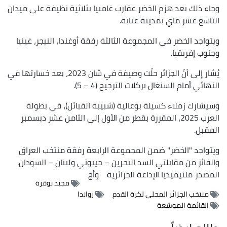
وجاء ذلك بعد هزم الخضر عقارب غامبيا بثلاثية نظيفة على ميدان
التاسع عشر ماي بمدينة عنابة.
ويتواجد الخضر في المجموعة الثالثة رفقة أوغندا، النيجر، غينيا
وجنوب إفريقيا.
يُشار إلى أنّ الجزائر حلّت وصيفة في شان 2023، بعد خسارتها في
النهائي أمام السنغال بركلات الترجيح (4 – 5).
وسيشارك زملاء كسيلة بوعالية (شبيبة القبائل)، في بطولة
العرب 2025، المقررة بقطر من الأول إلى الثامن عشر ديسمبر
المقبل.
ويتواجد "الخضر" ضمن المجموعة الرابعة رفقة منتخب العراق
والفائز من مقابلتي السد البحرين – جيبوتي ولبنان – السودان.
المصدر
ملتيميديا الإذاعة الجزائرية
وأج
مجيد بوقرة
منتخب الجزائر المحلي لكرة القدم
رواندا
القائمة الموسّعة