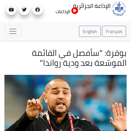
تجاوز
الإذاعة الجزائرية
إلى
الإذاعات
المحتوى
الرئيسي
English
Français
بوقرة: "سأفصل في القائمة
الموسّعة بعد ودية رواندا"