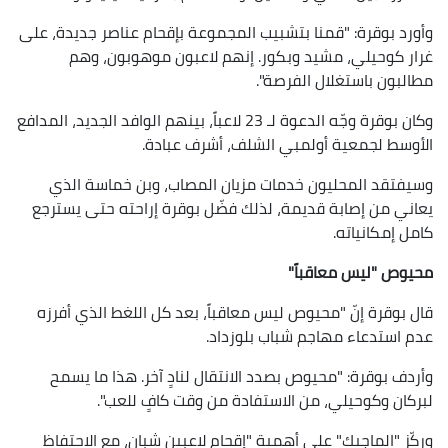
وأورد بوقرة: "قمنا بتشبيب المجموعة بإقحام عناصر جديدة، على
غرار كوحيلي، مشيد وبكور. إنهم لاعبون موهوبون، وهم
مطالبون باستغلال الفرصة".
وكان بوقرة وجّه الدعوة لـ 23 لاعباً، بينهم الوافد الجديد، المدافع
الأوسط لجمعية أولمبي الشلف، أشرف عبادة.
وسيفتقد المحليون خدمات مزيان المصاب، وبن خماسة الذي
يعاني من إصابة قديمة، لذلك فضّل بوقرة إراحته حتى يسترجع
كامل إمكانياته.
محيوص "ليس معاقباً"
قال بوقرة إنّ "محيوص ليس معاقباً، بعد كل اللغط الذي أفرزه
عدم استدعاء مهاجم شباب بلوزداد.
وأردف بوقرة: "محيوص بصدد الانتقال لنادٍ آخر. هذا ما يسمح
لبركان وكوحيلي، من الاستفادة من وقت كافٍ للعب".
وركّز "الماجيك" على أهمية "إقحام لاعبين شبان، مع الاحتفاظ