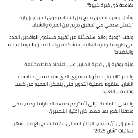
بقاعدة ذي خبرة كبيرة".
ويأمل بوقرة تحقيق مزيج بين الشباب وذوي الخبرة، بإبرازه:
"يتمثل هدفي في تحقيق مزيج بين الخبرة والشباب.
ولفت: "ودية رواندا ستمكّننا من تقييم مستوى الوافدين الجدد
في ظروف الوتيرة العالية، فتشكيلة رواندا تتميز بالقوة البدنية
والانضباط".
ونبّه بوقرة إلى قدرة الدبابير على اعتماد خطط مختلفة.
واعتبر "الاختبار جدياً وبالمستوى الذي سنجده في منافسة
الشان، سنقوم بعملية التدوير حتي يتمكن الجميع من كسب
وقت من اللعب".
وانتهى "الماجيك" إلى أنّه "رغم طبيعة المباراة الودية، يبقى
هدفنا الفوز بها مهما كان اختيار اللاعبين".
يُشار إلى أنّ منتخب الجزائر المحلي لكرة القدم، بلغ قبل شهر،
نهائيات "شان 2025".