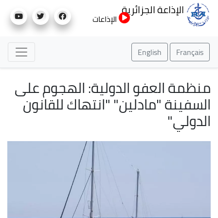
تجاوز
الإذاعة الجزائرية
إلى
الإذاعات
المحتوى
الرئيسي
English
Français
منظمة العفو الدولية: الهجوم على
السفينة "مادلين" "انتهاك للقانون
الدولي"