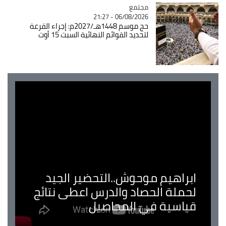
مجتمع
Catégorie
06/08/2026 - 21:27
حج موسم 1448هـ/2027م: إجراء القرعة
لتحديد القوائم النهائية السبت 15 أوت
ابراهيم موحوش..التحضير الجيد
لحملة الحصاد والدرس اعطى نتائج
قياسية في المحاصيل