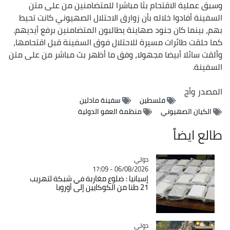
وسبق عملية الاقتحام بثا مباشرا للمتضامنين من على متن
السفينة أفادوا خلاله بأن زوارق الاحتلال الصهيوني كانت تحيط
بهم، بينما كان جنود صهاينة يطالبون المتضامنين برفع أيديهم.
كما حلقت طائرات مسيرة للاحتلال فوق السفينة قبل اقتحامها،
وألقت سائلا أبيضا مجهولا، وفق ما أظهر بث مباشر من على متن
السفينة.
المصدر
وأج
فلسطين
سفينة مادلين
الكيان الصهيوني
منظمة العفو الدولية
طالع ايضاً
دولي
Catégorie
06/08/2026 - 17:09
إسبانيا : ضلوع مغاربة في شبكة لتهريب
21 طنا من الكوكايين إلى أوروبا
دولي
Catégorie