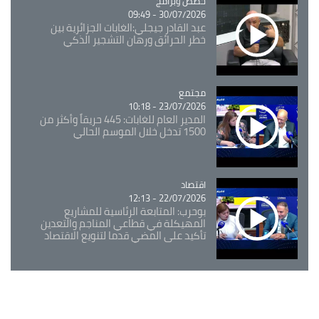
Catégorie
حصص وبرامج
30/07/2026 - 09:49
عبد القادر جيجلي:الغابات الجزائرية بين
خطر الحرائق ورهان التشجير الذكي
مجتمع
Catégorie
23/07/2026 - 10:18
المدير العام للغابات: 445 حريقاً وأكثر من
1500 تدخل خلال الموسم الحالي
اقتصاد
Catégorie
22/07/2026 - 12:13
بوحرب: المتابعة الرئاسية للمشاريع
المهيكلة في قطاعي المناجم والتعدين
تأكيد على المضي قدما لتنويع الاقتصاد