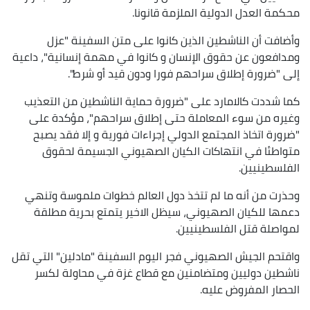
محكمة العدل الدولية الملزمة قانونا.
وأضافت أن الناشطين الذين كانوا على متن السفينة "عزل
ومدافعون عن حقوق الإنسان و كانوا في مهمة إنسانية"، داعية
إلى "ضرورة إطلاق سراحهم فورا ودون قيد أو شرط".
كما شددت كالامارد على "ضرورة حماية الناشطين من التعذيب
وغيره من سوء المعاملة حتى إطلاق سراحهم"، مؤكدة على
"ضرورة اتخاذ المجتمع الدولي إجراءات فورية و إلا فقد يصبح
متواطئا في انتهاكات الكيان الصهيوني الجسيمة لحقوق
الفلسطينيين.
وحذرت من أنه ما لم تتخذ دول العالم خطوات ملموسة وتنهي
دعمها للكيان الصهيوني، سيظل الاخير يتمتع بحرية مطلقة
لمواصلة قتل الفلسطينيين.
واقتحم الجيش الصهيوني فجر اليوم السفينة "مادلين" التي تقل
ناشطين دوليين ومتضامنين مع قطاع غزة في محاولة لكسر
الحصار المفروض عليه.