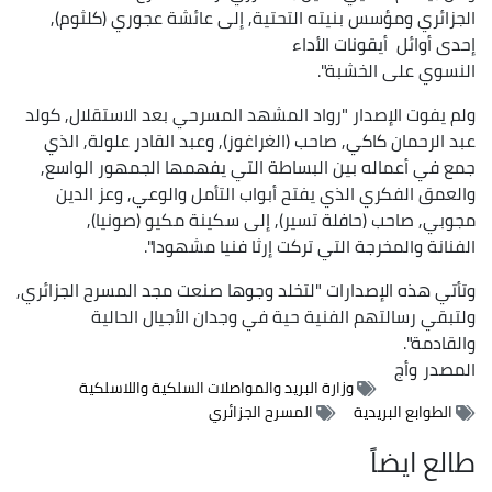
الجزائري ومؤسس بنيته التحتية, إلى عائشة عجوري (كلثوم),
إحدى أوائل أيقونات الأداء
النسوي على الخشبة".
ولم يفوت الإصدار "رواد المشهد المسرحي بعد الاستقلال, كولد
عبد الرحمان كاكي, صاحب (الغراغوز), وعبد القادر علولة, الذي
جمع في أعماله بين البساطة التي يفهمها الجمهور الواسع,
والعمق الفكري الذي يفتح أبواب التأمل والوعي, وعز الدين
مجوبي, صاحب (حافلة تسير), إلى سكينة مكيو (صونيا),
الفنانة والمخرجة التي تركت إرثا فنيا مشهودا".
وتأتي هذه الإصدارات "لتخلد وجوها صنعت مجد المسرح الجزائري,
ولتبقي رسالتهم الفنية حية في وجدان الأجيال الحالية
والقادمة".
المصدر
وأج
وزارة البريد والمواصلات السلكية واللاسلكية
الطوابع البريدية
المسرح الجزائري
طالع ايضاً