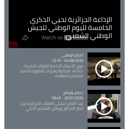
الإذاعة الجزائرية تحيي الذكرى
الخامسة لليوم الوطني للجيش
الوطني الشعبي
Catégorie
الدفاع الوطني
04/08/2026 - 12:10
فوج الأعمال الخاصة للقوات البحرية:
كفاءة عالية وتجهيزات متطورة لتنفيذ
المهام المعقدة
Catégorie
حصص وبرامج
30/07/2026 - 09:49
عبد القادر جيجلي:الغابات الجزائرية بين
خطر الحرائق ورهان التشجير الذكي