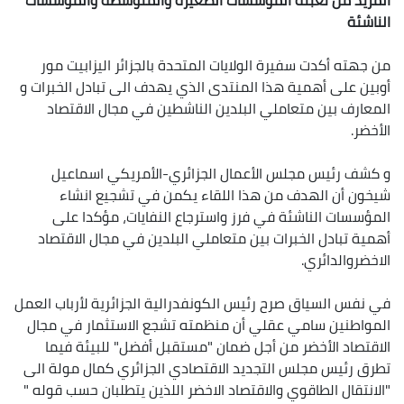
المزيد من تعبئة المؤسسات الصغيرة والمتوسطة والمؤسسات
الناشئة
من جهته أكدت سفيرة الولايات المتحدة بالجزائر اليزابيت مور
أوبين على أهمية هذا المنتدى الذي يهدف الى تبادل الخبرات و
المعارف بين متعاملي البلدين الناشطين في مجال الاقتصاد
الأخضر.
و كشف رئيس مجلس الأعمال الجزائري-الأمريكي اسماعيل
شيخون أن الهدف من هذا اللقاء يكمن في تشجيع انشاء
المؤسسات الناشئة في فرز واسترجاع النفايات، مؤكدا على
أهمية تبادل الخبرات بين متعاملي البلدين في مجال الاقتصاد
الاخضروالدائري.
في نفس السياق صرح رئيس الكونفدرالية الجزائرية لأرباب العمل
المواطنين سامي عقلي أن منظمته تشجع الاستثمار في مجال
الاقتصاد الأخضر من أجل ضمان "مستقبل أفضل" للبيئة فيما
تطرق رئيس مجلس التجديد الاقتصادي الجزائري كمال مولة الى
"الانتقال الطاقوي والاقتصاد الاخضر اللذين يتطلبان حسب قوله "