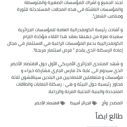
تجند الجميع و اشراك المؤسسات الصغيرة والمتوسطة
والمؤسسات الناشئة في هذه المجالات المستحدثة للثورة
ومناصب الشغل".
و أشادت رئيسة الكونفدرالية العامة للمؤسسات الجزائرية
سعيدة نغزة من جهتها بعقد هذا اللقاء مؤكدة التزام
الكونفدراليية بدعم المؤسسات الراغبة في الاستثمار في مجال
إعادة الرسكلة الذي يقدم " فرص استثمار مربحة".
و شهد المنتدى الجزائري الأمريكي الأول حول الاقتصاد الأخضر
الذي سيدوم الى غاية 24 مارس الجاري مشاركة خبراء و
مؤسسات و متعاملين اقتصاديين من البلدين سيناقشون ثلاثة
محاور رئيسية حول البيئة و هي : رسكلة النفايات والطاقات
المتجددة والبنية التحتية المرنة والزراعة.
المصدر
وأج
الجزائر أمريكا
الاقتصاد الأخضر
طالع ايضاً