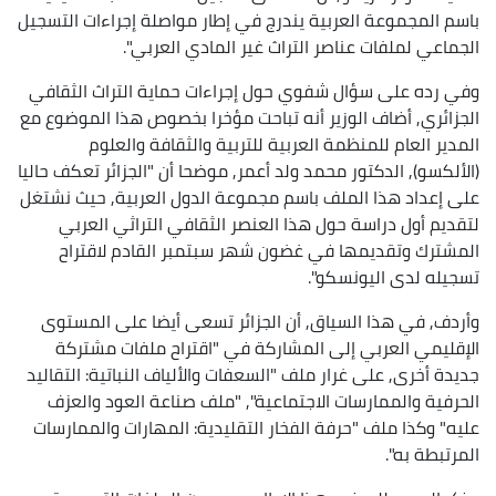
باسم المجموعة العربية يندرج في إطار مواصلة إجراءات التسجيل
الجماعي لملفات عناصر التراث غير المادي العربي".
وفي رده على سؤال شفوي حول إجراءات حماية التراث الثقافي
الجزائري, أضاف الوزير أنه تباحت مؤخرا بخصوص هذا الموضوع مع
المدير العام للمنظمة العربية للتربية والثقافة والعلوم
(الألكسو), الدكتور محمد ولد أعمر, موضحا أن "الجزائر تعكف حاليا
على إعداد هذا الملف باسم مجموعة الدول العربية, حيث نشتغل
لتقديم أول دراسة حول هذا العنصر الثقافي التراثي العربي
المشترك وتقديمها في غضون شهر سبتمبر القادم لاقتراح
تسجيله لدى اليونسكو".
وأردف, في هذا السياق, أن الجزائر تسعى أيضا على المستوى
الإقليمي العربي إلى المشاركة في "اقتراح ملفات مشتركة
جديدة أخرى, على غرار ملف "السعفات والألياف النباتية: التقاليد
الحرفية والممارسات الاجتماعية", "ملف صناعة العود والعزف
عليه" وكذا ملف "حرفة الفخار التقليدية: المهارات والممارسات
المرتبطة به".