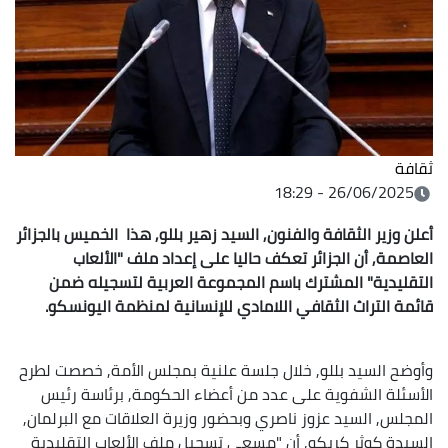
ثقافة
26/06/2025 - 18:29
أعلن وزير الثقافة والفنون, السيد زهير بللو, هذا الخميس بالجزائر
العاصمة, أن الجزائر تعكف حاليا على إعداد ملف "الألعاب
التقليدية" المشترك باسم المجموعة العربية لتسجيله ضمن
قائمة التراث الثقافي اللامادي للإنسانية لمنظمة اليونسكو.
وأوضح السيد بللو, خلال جلسة علنية بمجلس الأمة, خصصت لطرح
الأسئلة الشفوية على عدد من أعضاء الحكومة, برئاسة رئيس
المجلس, السيد عزوز ناصري وبحضور وزيرة العلاقات مع البرلمان,
السيدة كوثر كريكو, أن "مسعى تسجيل ملف الألعاب التقليدية