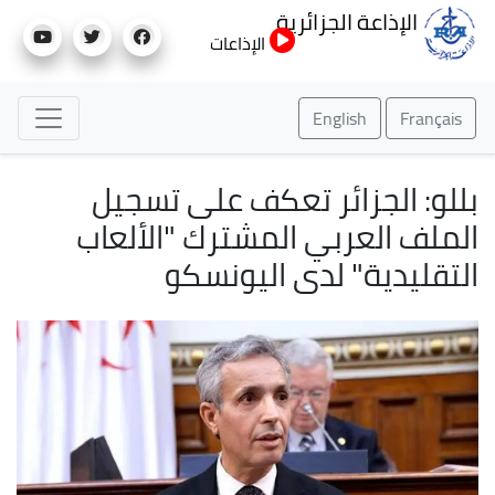
تجاوز
الإذاعة الجزائرية
إلى
الإذاعات
المحتوى
الرئيسي
English
Français
بللو: الجزائر تعكف على تسجيل
الملف العربي المشترك "الألعاب
التقليدية" لدى اليونسكو