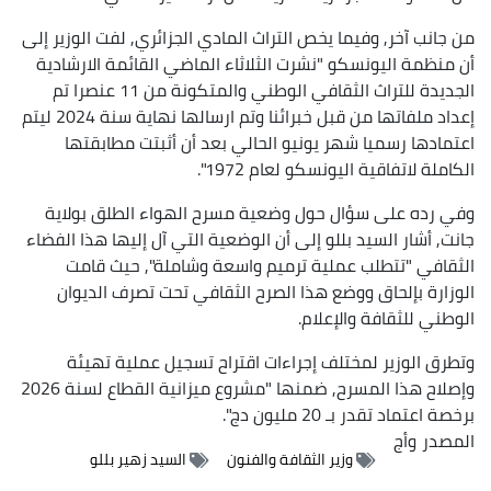
من جانب آخر, وفيما يخص التراث المادي الجزائري, لفت الوزير إلى
أن منظمة اليونسكو "نشرت الثلاثاء الماضي القائمة الارشادية
الجديدة للتراث الثقافي الوطني والمتكونة من 11 عنصرا تم
إعداد ملفاتها من قبل خبرائنا وتم ارسالها نهاية سنة 2024 ليتم
اعتمادها رسميا شهر يونيو الحالي بعد أن أثبتت مطابقتها
الكاملة لاتفاقية اليونسكو لعام 1972".
وفي رده على سؤال حول وضعية مسرح الهواء الطلق بولاية
جانت, أشار السيد بللو إلى أن الوضعية التي آل إليها هذا الفضاء
الثقافي "تتطلب عملية ترميم واسعة وشاملة", حيث قامت
الوزارة بإلحاق ووضع هذا الصرح الثقافي تحت تصرف الديوان
الوطني للثقافة والإعلام.
وتطرق الوزير لمختلف إجراءات اقتراح تسجيل عملية تهيئة
وإصلاح هذا المسرح, ضمنها "مشروع ميزانية القطاع لسنة 2026
برخصة اعتماد تقدر بـ 20 مليون دج".
المصدر
وأج
وزير الثقافة والفنون
السيد زهير بللو