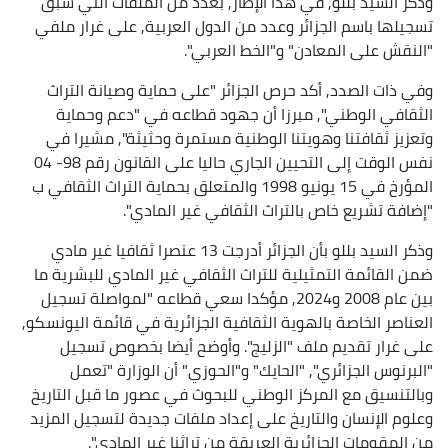
وذكر السيد بللو, في هذا الإطار, بعدد من الملفات التي سبق
تسجيلها باسم الجزائر وعدد من الدول العربية, على غرار ملفي
"النقش على المعادن" و"الخط العربي".
وفي ذات الصدد, أكد حرص الجزائر "على حماية وصيانة التراث
الثقافي الوطني", مبرزا أن جهود قطاعه في "دعم وحماية
وتعزيز ثقافتنا وهويتنا الوطنية مستمرة وحثيثة", مشيرا في
نفس الوقت إلى التحيين الجاري حاليا على القانون رقم 98- 04
المؤرخ في 15 يونيو 1998 والمتعلق بحماية التراث الثقافي ب
"إضافة تشريع خاص بالتراث الثقافي غير المادي".
وذكر السيد بللو بأن الجزائر أدرجت 13 عنصرا ثقافيا غير مادي
ضمن القائمة التمثيلية للتراث الثقافي غير المادي للبشرية ما
بين عام 2008 و2024, مؤكدا سعي قطاعه "لمواصلة تسجيل
العناصر الخاصة بالهوية الثقافية الجزائرية في قائمة اليونسكو,
على غرار تقديم ملف "الزليج". وأوضح أيضا بخصوص تسجيل
"البرنوس الجزائري", "الحايك" و"الحوزي" أن الوزارة "تعمل
وبالتنسيق مع المركز الوطني للبحوث في عصور ما قبل التاريخ
وعلوم الإنسان والتاريخ على إعداد ملفات جديدة لتسجيل المزيد
من المقومات الجزائرية العريقة من تراثنا غير المادي".