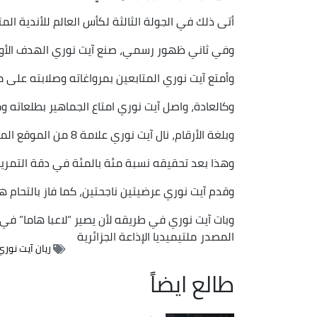
أتى ذلك في الجولة الثالثة لكأس العالم للأندية الم
وفي ثاني ظهور رسمي، صنع آيت نوري الهدف الأول
وأمتع آيت نوري المتابعين بمرواغاته وصلابته على
وكالعادة، واصل آيت نوري امتاع الجماهير بطلعاته وم
وبلغة الأرقام، نال آيت نوري علامة 8 من الموقع المتخصص “سوفاسكور”.
وهذا بعد تحقيقه نسبة مئة بالمئة في دقة التمرير،
وقدم آيت نوري عرضيتين ناجحتين، كما فاز بالتحام 
وبات آيت نوري في طريقه لأن يصير “لاعبا هاما” في 
المصدر
ملتيميديا الإذاعة الجزائرية
ريان آيت نوري
طالع ايضاً