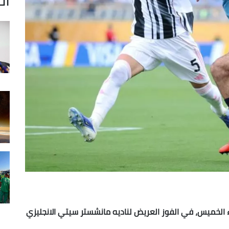
ء الخميس، في الفوز العريض لناديه مانشستر سيتي الانجليزي