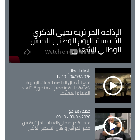
الإذاعة الجزائرية تحيي الذكرى
الخامسة لليوم الوطني للجيش
الوطني الشعبي
Catégorie
الدفاع الوطني
04/08/2026 - 12:10
فوج الأعمال الخاصة للقوات البحرية:
كفاءة عالية وتجهيزات متطورة لتنفيذ
المهام المعقدة
Catégorie
حصص وبرامج
30/07/2026 - 09:49
عبد القادر جيجلي:الغابات الجزائرية بين
خطر الحرائق ورهان التشجير الذكي