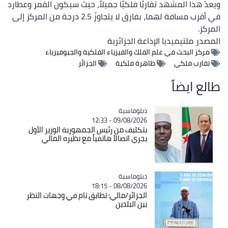
ويعدّ هذا المشهد تقاربًا فلكيًا جميلاً، حيث سيكون القمر وعطارد
في أقرب مسافة لهما، بفارق لا يتجاوزّ 2.5 درجة من المركز إلى
المركز.
المصدر
ملتيميديا الإذاعة الجزائرية
مركز البحث في علم الفلك والفيزياء الفلكية والجيوفيزياء
تقارب فلكي
ظاهرة فلكية
الجزائر
طالع ايضاً
Catégorie
دبلوماسية
09/08/2026 - 12:33
بتكليف من رئيس الجمهورية الوزير الأول
يجري اتصالاً هاتفياً مع نظيره المالي
Catégorie
دبلوماسية
08/08/2026 - 18:15
الجزائر/مالي: تطابق تام في وجهات النظر
بين البلدين