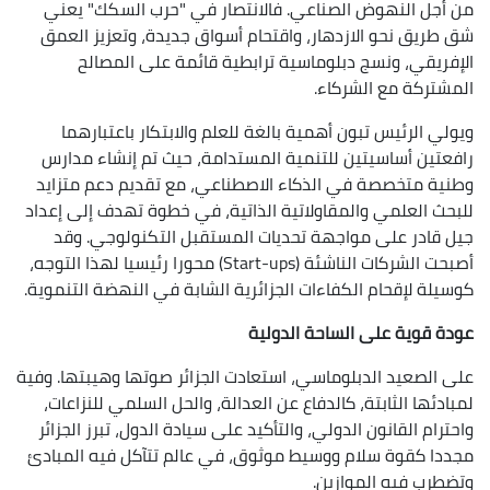
من أجل النهوض الصناعي. فالانتصار في "حرب السكك" يعني
شق طريق نحو الازدهار، واقتحام أسواق جديدة، وتعزيز العمق
الإفريقي، ونسج دبلوماسية ترابطية قائمة على المصالح
المشتركة مع الشركاء.
ويولي الرئيس تبون أهمية بالغة للعلم والابتكار باعتبارهما
رافعتين أساسيتين للتنمية المستدامة، حيث تم إنشاء مدارس
وطنية متخصصة في الذكاء الاصطناعي، مع تقديم دعم متزايد
للبحث العلمي والمقاولاتية الذاتية، في خطوة تهدف إلى إعداد
جيل قادر على مواجهة تحديات المستقبل التكنولوجي. وقد
أصبحت الشركات الناشئة (Start-ups) محورا رئيسيا لهذا التوجه،
كوسيلة لإقحام الكفاءات الجزائرية الشابة في النهضة التنموية.
عودة قوية على الساحة الدولية
على الصعيد الدبلوماسي، استعادت الجزائر صوتها وهيبتها. وفية
لمبادئها الثابتة، كالدفاع عن العدالة، والحل السلمي للنزاعات،
واحترام القانون الدولي، والتأكيد على سيادة الدول، تبرز الجزائر
مجددا كقوة سلام ووسيط موثوق، في عالم تتآكل فيه المبادئ
وتضطرب فيه الموازين.