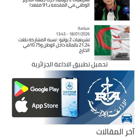
الوطني في المقدمة بـ91 مقعدا
سياسة
Catégorie
18/07/2026 - 13:43
تشريعيات 2 يوليو : نسبة المشاركة بلغت
21.24 بالمائة داخل الوطن و10.75في
الخارج
تحميل تطبيق الاذاعة الجزائرية
آخر المقالات