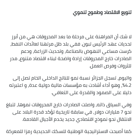
تنويع الاقتصاد وطموح تنموي
لا شك أن المراهنة على مرحلة ما بعد المحروقات هي من أبرز
تحديات عهد الرئيس تبون. ففي بلد ظل مرتهنا لعائدات النفط،
كرست مساعي النهوض بالصناعة، وتحديث الزراعة، ودعم
الصادرات خارج المحروقات إرادة واضحة لبناء اقتصاد متنوع، مدر
للثروات وفرص العمل.
واليوم، تسجل الجزائر نسبة نمو للناتج الداخلي الخام تصل إلى
4.2%، وهو أداء أشادت به مؤسسات مالية دولية عدة، و اعتبرته
دليلا على الصمود والقدرة على التعافي.
وفي السياق ذاته، واصلت الصادرات خارج المحروقات نموها، لتبلغ
نحو 7 مليارات دولار، في سابقة تاريخية تؤكد قدرة البلاد على
الانتقال نحو نموذج اقتصادي جديد يخدم الأجيال القادمة.
كما أصبحت الاستراتيجية الوطنية للسكك الحديدية رمزا للمعركة