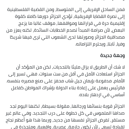
فمن الساحل الإفريقي إلى المتوسط، ومن القضية الفلسطينية
إلى نصرة القضايا الإفريقية، تؤدي الجزائر دورها كاملا كقوة
إقليمية حرة في قراراتها ومواقفها, موقف غالبا ما يزعج
البعض، لأن صرامة المبدأ تصدم الخطابات السائدة، لكنه يعزز من
مصداقية الجزائر وصورتها لدى الشعوب التي ترى فيها شريكا
وفيا، ثابتا، ويحترم التزاماته.
وجهة جديدة
لا شك أن الطريق لا يزال مليئا بالتحديات، لكن من المؤكد أن
الجزائر استعادت الأمل في أقل من ست سنوات. فهي تسير إلى
الأمام، مدفوعة بإيمان جيل شاب محفز على صنع مصيره بنفسه.
فالرئيس يعمل على إعادة بناء الدولة بإشراك المواطن كفاعل
أساسي في ازدهار بلاده.
الجزائر قوية بنسائها ورجالها, مقولة بسيطة، لكنها اليوم تجد
صداها الملموس في كل خطوة على درب التجديد. وفي عالم غير
مستقر، تفرض الجزائر نفسها من جديد، وربما هذا هو أعظم نجاح
لقيادة تسعى لأن تكون حازمة، عصرية، واقعية، ومتجذرة في