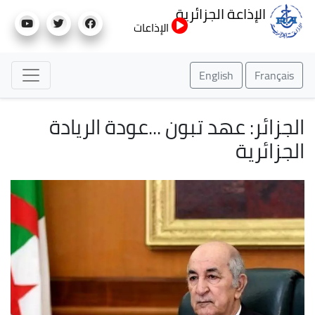
تجاوز
الإذاعة الجزائرية
إلى
الإذاعات
المحتوى
الرئيسي
English
Français
الجزائر: عهد تبون ...عودة الريادة
الجزائرية