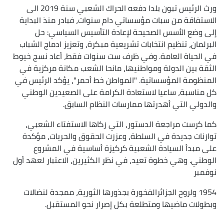
ورث الرئيس تبون بلدا دفعه الحراك الشعبي سنة 2019 الى
الاستفاقة من سبات مؤسساتي دام سنوات، فبادر منذ البداية
إلى وضع الأسس الصحيحة لإعادة التأسيس السياسي: حل
البرلمان، تنظيم انتخابات تشريعية مبكرة، وتعزيز ادماج الشباب
في الحياة العامة. وفي ظرف ست سنوات فقط، أعاد نسج خيوط
الثقة بين الدولة ومواطنيها، مانحا الشعب مكانة مركزية في
المنظومة المؤسساتية. "المواطن خط أحمر"، يؤكد الرئيس في
كل مناسبة، ساعيا لاستعادة الكرامة على الصعيدين الوطني
والدولي التي أهدرتها ممارسات النظام السابق.
كما كرست مراجعة الدستور، التي زكاها الاستفتاء الشعبي،
توازنات جديدة في السلطة، وعززت الحقوق والحريات، مؤكدة
على مبدأ السيادة الشعبية كركيزة أساسية في المشروع
الوطني. وهي خطوة تعيد، في نظر الكثيرين، الاعتبار لعهد أول
نوفمبر
1954 ولروح الجزائرالفخورة بجذورها الثورية، ممجدة لنضالات
وبطولات ماضيها ومتطلعة بكل إصرار نحو المستقبل.