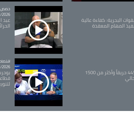
tégorie
حصص و
26 - 09:49
قوات البحرية: كفاءة عالية
عبد ال
فيذ المهام المعقدة
الحرا
اقتصاد
tégorie
26 - 12:13
المدير العام للغابات: 445 حريقاً وأكثر من 1500
بوحرب
حالي
قطاعي
لتنويع