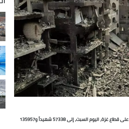
ارتفعت حصيلة ضحايا العدوان الصهيوني المتواصل على قطاع غزة، اليوم السبت، إلى 57338 شهيداً و135957