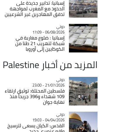
إسبانيا: تدابير جديدة على
الحدود مع المغرب لمواجهة
تدفق المهاجرين غير الشرعيين
دولي
Catégorie
06/08/2026 - 17:09
إسبانيا : ضلوع مغاربة في
شبكة لتهريب 21 طنا من
الكوكايين إلى أوروبا
المزيد من أخبار Palestine
دولي
Catégorie
21/07/2026 - 23:00
فلسطين المحتلة: توثيق ارتقاء
109 شهداء و396 جريحاً منذ
نهاية جوان
دولي
Catégorie
04/04/2026 - 19:03
القدس: الكيان يسعى لترسيخ
واقع عنصري جديد