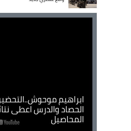
ابراهيم موحوش..التحضير 
الحصاد والدرس اعطى نتا
المحاصيل