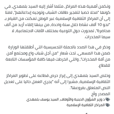
وتكمن أهمية هذه المراكز, مثلما أشار إليه السيد بلمهدي, في
كونها "محلا خصبا لتفجير طاقات الشباب وتوجيه إبداعاتهم", لافتا
إلى أن المراكز الثقافية الإسلامية عبر الوطن تمكنت من القيام بـ
"نحو 10 آلاف نشاط خلال سنة واحدة, من بينها إلقاء أزيد من ألف
محاضرة", تمحورت حول التوعية بمختلف الآفات الاجتماعية, لا
سيما المخدرات.
وذكر في هذا الصدد بالحملة التحسيسية التي أطلقتها الوزارة
ضمن هذا المسعى, تحت شعار "من أجل شباب واع ومجتمع آمن
من آفة المخدرات", والتي انخرطت فيها كافة المؤسسات التابعة
للقطاع.
وخلص السيد بلمهدي إلى إبراز حرص قطاعه على تطوير المراكز
الثقافية الإسلامية, مشيرا إلى أنه "يجري العمل حاليا على تعديل
النص المتعلق بفروعها".
المصدر
وأج
د وزير الشؤون الدينية والأوقاف، السيد يوسف بلمهدي
المراكز الثقافية الإسلامية