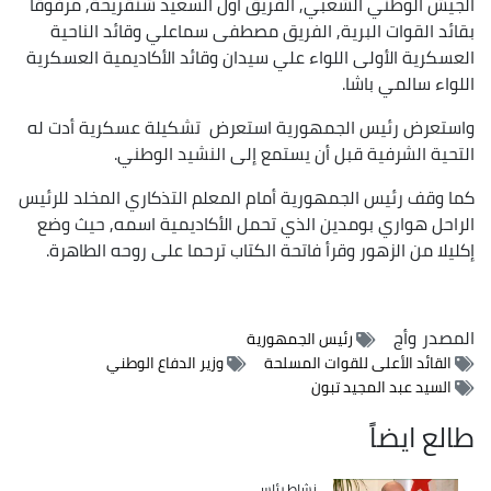
الجيش الوطني الشعبي, الفريق أول السعيد شنقريحة, مرفوقا
بقائد القوات البرية, الفريق مصطفى سماعلي وقائد الناحية
العسكرية الأولى اللواء علي سيدان وقائد الأكاديمية العسكرية
اللواء سالمي باشا.
واستعرض رئيس الجمهورية استعرض تشكيلة عسكرية أدت له
التحية الشرفية قبل أن يستمع إلى النشيد الوطني.
كما وقف رئيس الجمهورية أمام المعلم التذكاري المخلد للرئيس
الراحل هواري بومدين الذي تحمل الأكاديمية اسمه, حيث وضع
إكليلا من الزهور وقرأ فاتحة الكتاب ترحما على روحه الطاهرة.
المصدر
وأج
رئيس الجمهورية
القائد الأعلى للقوات المسلحة
وزير الدفاع الوطني
السيد عبد المجيد تبون
طالع ايضاً
Catégorie
نشاط رئاسي