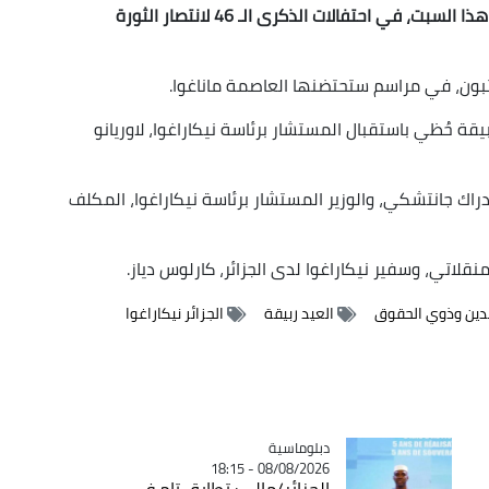
يشارك وزير المجاهدين وذوي الحقوق، العيد ربيقة، هذا السبت، في احتفالات الذكرى الـ 46 لانتصار الثورة
تبون، في مراسم ستحتضنها العاصمة ماناغوا.
قة حُظي باستقبال المستشار برئاسة نيكاراغوا، لاوريانو
لدراك جانتشكي، والوزير المستشار برئاسة نيكاراغوا، المكلف
نقلاتي، وسفير نيكاراغوا لدى الجزائر، كارلوس دياز.
دين وذوي الحقوق
العيد ربيقة
الجزائر نيكاراغوا
Catégorie
دبلوماسية
08/08/2026 - 18:15
الجزائر/مالي: تطابق تام في