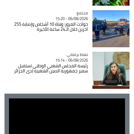
مجتمع
Catégorie
06/08/2026 - 15:20
حوادث المرور: وفاة 10 أشخاص وإصابة 255
آخرين خلال الـ24 ساعة الأخيرة
Catégorie
نشاط برلماني
06/08/2026 - 15:14
رئيسة المجلس الشعبي الوطني تستقبل
سفير جمهورية الصين الشعبية لدى الجزائر