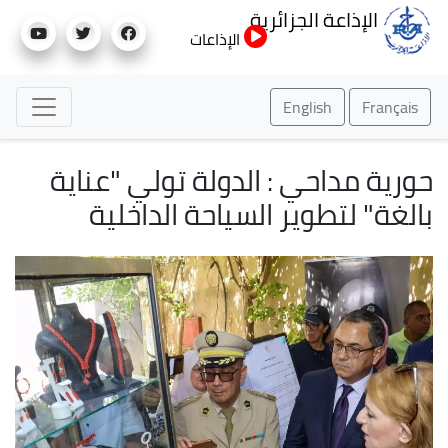
تجاوز
الإذاعة الجزائرية
إلى
الإذاعات
المحتوى
الرئيسي
English
Français
حورية مداحي : الدولة تولي "عناية
بالغة" لتطوير السياحة الداخلية