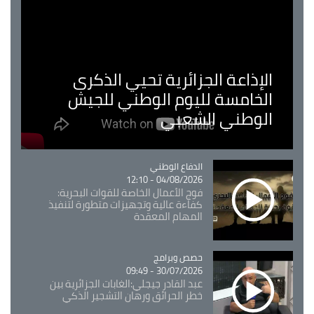
الإذاعة الجزائرية تحيي الذكرى
الخامسة لليوم الوطني للجيش
الوطني الشعبي
Catégorie
الدفاع الوطني
04/08/2026 - 12:10
فوج الأعمال الخاصة للقوات البحرية:
كفاءة عالية وتجهيزات متطورة لتنفيذ
المهام المعقدة
Catégorie
حصص وبرامج
30/07/2026 - 09:49
عبد القادر جيجلي:الغابات الجزائرية بين
خطر الحرائق ورهان التشجير الذكي