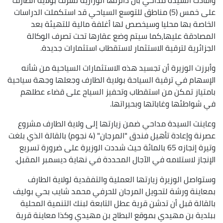
على خمس (5) مناطق للتوسع السياحي قد استكملت الدراسات
الخاصة بها محليا وسيخصص لها أغلفة مالية للتهيئة بعد
المصادقة عليها،كما سيتم وضع عقارها تحت تصرف الوكالة
الجزائرية لترقية الاستثمار لاستقطاب استثمارات جديدة.
وأبرزت الوزيرة أن تجسيد هذه الاستثمارات السياحية من شأنه
الإسهام في ترقية السياحة بولاية الطارف وجعلها وجهة سياحية
بامتياز تمكن من استقطاب وتحفيز السياح على قضاء عطلهم
في شواطئها وغاباتها وبحيراتها.
وعاينت السيدة مداحي ضمن زيارتها إلى ولاية الطارف مشروع
عصرنة وإعادة تأهيل فندق "المرجان" (4 نجوم) بالقالة الذي بلغت
وتيرة إنجازه 65 بالمائة حيث شددت الوزيرة على ضرورة تسريع
الإنجاز لاستلامه في الآجال المحددة في نهاية ديسمبر المقبل.
وستواصل الوزيرة زيارتها العملية والتفقدية لولاية الطارف
بمعاينة ورشة لتحويل المرجان للحرفي محمد شايب بحي بوليف
بالقالة قبل أن تدشن قرية عطل التابعة لبنك التنمية المحلية
ببلدية بن مهيدي بموقع البطاح بن مهيدي وكذا معاينة قرية