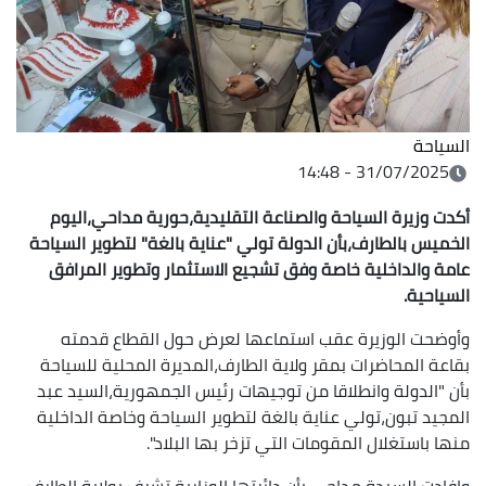
السياحة
31/07/2025 - 14:48
أكدت وزيرة السياحة والصناعة التقليدية،حورية مداحي،اليوم
الخميس بالطارف،بأن الدولة تولي "عناية بالغة" لتطوير السياحة
عامة والداخلية خاصة وفق تشجيع الاستثمار وتطوير المرافق
السياحية.
وأوضحت الوزيرة عقب استماعها لعرض حول القطاع قدمته
بقاعة المحاضرات بمقر ولاية الطارف،المديرة المحلية للسياحة
بأن "الدولة وانطلاقا من توجيهات رئيس الجمهورية،السيد عبد
المجيد تبون،تولي عناية بالغة لتطوير السياحة وخاصة الداخلية
منها باستغلال المقومات التي تزخر بها البلاد".
وافادت السيدة مداحي بأن دائرتها الوزارية تشرف بولاية الطارف