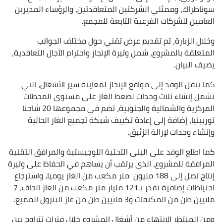
سوناطراك، وممثلي الشركتين المتعاقدتين، والرؤساء المديرين
العامين للشركات الفرعية التابعة للمجمع.
وخلال الزيارة، تم تقديم عرض تقني حول مختلف الجوانب
المتعلقة بالمشروع، شمل وتيرة الإنجاز واحترام الآجال التعاقدية،
يضيف البيان.
كما تنقل الوفد إلى مواقع الإنجاز لمعاينة سير الأشغال، التي
تشمل إنشاء ثلاث وحدات لضغط الغاز على مستوى المحطات
المركزية والشمالية والجنوبية، تضم في مجموعها 20 شاحنا
توربينيا، إضافة إلى إعادة تكييف شبكة تجميع الغاز الحالية
وإنشاء وحدات لإزالة الزئبق.
كما اطلع الوفد على البنى التحتية اللوجيستية والمرافق التقنية
المرافقة للمشروع، الذي يرتقب أن يساهم في الحفاظ على وتيرة
إنتاج تصل إلى 188 مليون متر مكعب من الغاز يوميا، واسترجاع
احتياطات إضافية تقدر بـ121 مليار متر مكعب من الغاز الجاف، 7
ملايين طن من المكثفات و3 ملايين طن من غاز البترول المميع.
ومن المنتظر الانتهاء من أشغال المشروع خلال فترات تتراوح بين