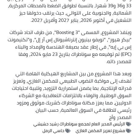
33 و36 و39 شهرا، بالنسبة لطوابق الضغط بالمحطات المركزية،
الشمالية، والجنوبية على التوالي، حيث يرتقب دخولها حيز
التشغيل في أكتوبر 2026، يناير 2027 وأفريل 2027.
وينفذ المشروع، المسمى "Boosting 3"، من طرف اتحاد شركات
"بيكر هيوز"، "نويفو بينيون إنترناشيونال إس آر إل"، و"تكنيمونت
إس بي إيه"، في إطار عقد بصيغة الهندسة والإمداد والبناء
(EPC) تم توقيعه مع سوناطراك بتاريخ 23 مايو 2024، وفقا
للمصدر ذاته.
ويعد هذا المشروع من بين المشاريع الهيكلية الهامة التي
تهدف إلى مواكبة النضوب الطبيعي للمكمن الغازي، وتعزيز
قدراته الإنتاجية، بما يضمن استمرارية التزويد، وتلبية احتياجات
السوق الوطنية، والوفاء بالالتزامات التعاقدية مع الشركاء
الدوليين، مما يعزز مكانة سوناطراك كشريك موثوق ومزود
رئيسي للطاقة في السوق العالمية، حسب البيان.
المصدر
وأج
الرئيس المدير العام لمجمع سوناطراك رشيد حشيشي
مشروع تعزيز المكمن الغازي
حاسي الرمل