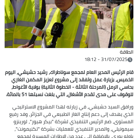
الطاقة
31/07/2025 - 18:12
قام الرئيس المدير العام لمجمع سوناطراك، رشيد حشيشي، اليوم
الخميس، بزيارة عمل وتفقد إلى مشروع تعزيز المكمن الغازي
بحاسي الرمل (المرحلة الثالثة - الخطوة الثانية) بولاية الأغواط،
للوقوف على مدى تقدم الأشغال، التي بلغت نسبتها 51 بالمائة.
ورافق السيد حشيشي، في زيارته لهذا المشروع الاستراتيجي
الذي يهدف إلى دعم إنتاج الغاز الطبيعي في الجزائر، وفد رفيع
المستوى، ضم الرئيس التنفيذي لشركة "بيكر هيوز"، لورينزو
سيمونيلي، والمدير التنفيذي للعمليات بشركة "تكنيمونت"،
باولو بوري، بالإضافة إلى عدد من الإطارات المسيرة لمجمع