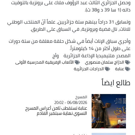
وحصل الجزائري الثالث عبد الرؤوف ملاك على برونزية بالتوقيت
ذاته (1 سا 39 د و38 ث).
وتسابق 31 دراجاً بينهم ستة جزائريين، علماً أنّ المنتخب الوطني
للاناث، نال فضية وبرونزية، في السباق على الطريق.
وأجري سباق الإناث أيضاً في شكل حلقة مغلقة من ستة دورات
على طول أكثر من 14 كيلومتراً.
المصدر
ملتيميديا الإذاعة الجزائرية
وأج
الدرّاج سلمان منصوري
الألعاب الإفريقية المدرسية الأولى
عنابة
الدراجات الجزائرية
طالع ايضاً
المسرح
Catégorie
06/08/2026 - 20:02
عنابة تستقطب ثامن أعراس المسرح
النسوي نهاية سبتمبر القادم