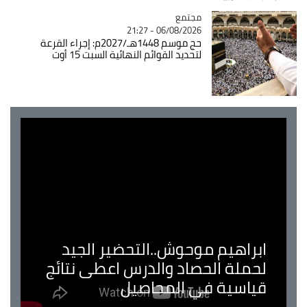
مجتمع
Catégorie
06/08/2026 - 21:27
حج موسم 1448هـ/2027م: إجراء القرعة
لتحديد القوائم النهائية السبت 15 أوت
ابراهيم موحوش..التحضير الجيد
لحملة الحصاد والدرس اعطى نتائج
قياسية في المحاصيل