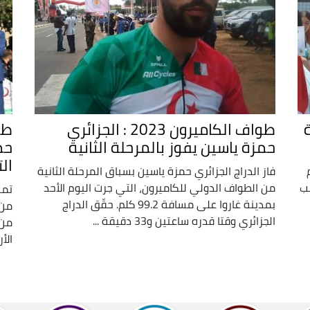
هبية
طواف الكاميرون 2023 : الجزائري
حمزة ياسين يفوز بالمرحلة الثانية
حم
الت
فاز الدراج الجزائري حمزة ياسين بسباق المرحلة الثانية
سب
من الطواف الدولي للكاميرون، التي جرت اليوم الأحد
تمك
بمدينة غاروا على مسافة 99.2 كلم. حقّق الدراج
من 
الجزائري وقتا قدره ساعتين و33 دقيقة ...
الأربعا