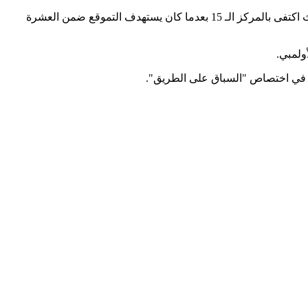
ولم يحقق البطل الافريقي والعربي على المضمار، هدفه في المرحلة السابقة لكاس الأمم التي أقيمت بهونغ كونغ في شهر مارس الأخير، حيث اكتفى بالمركز الـ 15 بعدما كان يستهدف التموقع ضمن العشرة
ت، في اختصاص "السباق على الطريق".