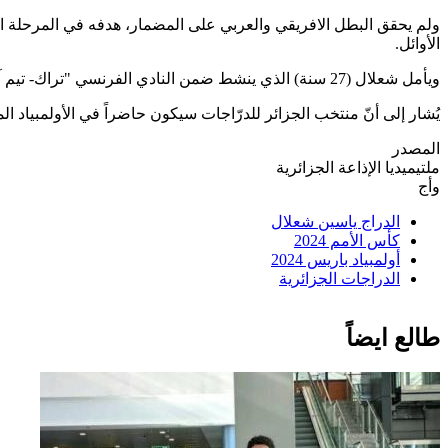
الأوائل.
ويأمل شعلال (27 سنة) الذي ينشط ضمن النادي الفرنسي "تراك- تيم آرك البان"، الاستدراك في الموعد الكندي من أجل العبور إلى العرس الأولمبي.
يُشار إلى أنّ منتخب الجزائر للدرّاجات سيكون حاضراً في الأولمبي
المصدر
ملتيميديا الإذاعة الجزائرية
وأج
الدراج ياسين شعلال
كأس الأمم 2024
أولمبياد باريس 2024
الدراجات الجزائرية
طالع ايضاً