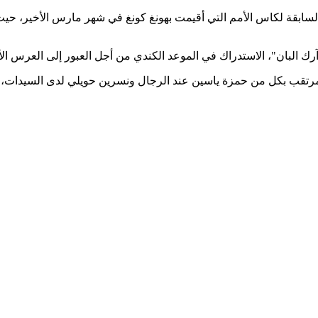
اد المرتقب بكل من حمزة ياسين عند الرجال ونسرين حويلي لدى السيدا