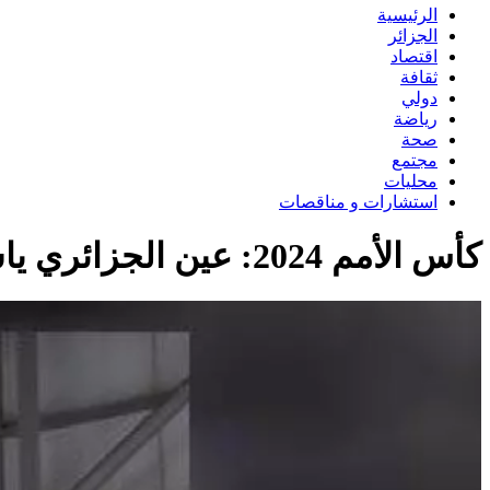
الرئيسية
الجزائر
اقتصاد
ثقافة
دولي
رياضة
صحة
مجتمع
محليات
استشارات و مناقصات
كأس الأمم 2024: عين الجزائري ياسين شعلال على بلوغ الأولمبياد