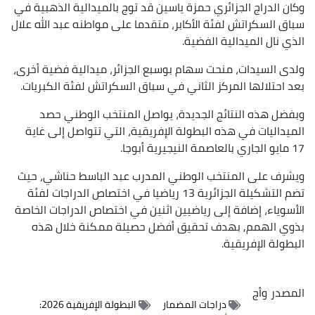
وكان الدراج الجزائري حمزة ياسين قد توج بالميدالية الذهبية في
سباق السكراتش لفئة الأكابر، متقدما على مواطنه عبد الله علال
الذي نال الميدالية الفضية.
ولدى السيدات، منحت سهام بوسبع الجزائر، ميدالية فضية أخرى،
بعد احتلالها المركز الثاني في سباق السكراتش لفئة الكبريات.
وبفضل هذه النتائج الجديدة، يواصل المنتخب الوطني حصد
الميداليات في هذه البطولة الإفريقية، التي تتواصل إلى غاية
17 مايو الجاري بالعاصمة النيجيرية أبوجا.
ويشرف على المنتخب الوطني المدرب عبد الباسط حناشي، حيث
تضم التشكيلة الجزائرية 13 رياضيا في اختصاص الدراجات لفئة
الأسوياء، إضافة إلى رياضيين اثنين في اختصاص الدراجات الخاصة
بذوي الهمم, بهدف تحقيق أفضل حصيلة ممكنة خلال هذه
البطولة الإفريقية.
المصدر
وأج
دراجات المضمار
البطولة الإفريقية 2026: