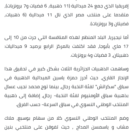
إفريقيا الذي جمع 24 ميدالية (11 ذهبية، 6 فضيات و7 برونزيات)،
متقدما على منتخب مصر الذي نال 11 ميدالية (6 ذهبيات،
فضيتان و3 برونزيات).
أما نيجيريا، البلد المنظم لهذه المنافسة التي جرت من 10 إلى
17 ماي بأبوجا، فقد اكتفت بالمركز الرابع برصيد 9 ميداليات:
ذهبيتان، 3 فضيات و4 برونزيات.
وساهمت الذهبيات الجزائرية الثلاث بشكل كبير في تحقيق هذا
الإنجاز القاري، حيث أحرز حمزة ياسين الميدالية الذهبية في
سباق "سكراتش" لفئة النخبة رجال، بينما توج محمد نجيب عسال
بذهبية سباق الأومنيوم لفئة النخبة- رجال، إضافة إلى ذهبية
المنتخب الوطني النسوي في سباق السرعة- حسب الفرق.
وضم المنتخب الوطني النسوي كلا من سهام بوسبع، ملاك
مشاب و ياسمسن المداح ، حيث تفوقن على منتخبي بنين