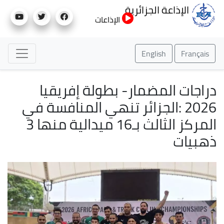
تجاوز
الإذاعة الجزائرية
إلى
الإذاعات
المحتوى
الرئيسي
English
Français
دراجات المضمار- بطولة إفريقيا
2026 :الجزائر تنهي المنافسة في
المركز الثالث بـ16 ميدالية منها 3
ذهبيات