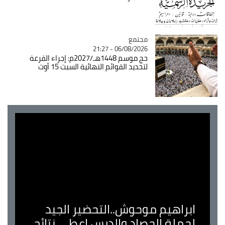
مجتمع
Catégorie
06/08/2026 - 21:27
حج موسم 1448هـ/2027م: إجراء القرعة
لتحديد القوائم النهائية السبت 15 أوت
ابراهيم موحوش..التحضير الجيد
لحملة الحصاد والدرس اعطى نتائج