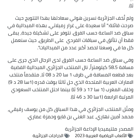
ثا).
ولم تُخف الجزائرية نسرين هولي سعادتها بهذا التتويج حيث
صرحت قائلة:" أنا سعيدة على غرار زميلاتي، بهذه الميدالية في
سباق ضد الساعة حسب الفرق. نتوفر على تشكيلة جيدة، يبقى
فقط أن نتألق في سباقات الفردي على الطريق، حيث سنعمل
كل ما في وسعنا لحصد أكبر عدد من الميداليات".
وفي سباق ضد الساعة حسب الفرق لدى الرجال الذي جرى على
مسافة 58.5 كيلومتراً، نال المنتخب الجزائري الميدالية الفضية
بعد قطعه المسافة في ظرف 1 سا 20 د 08 ثا، متقدماً منتخب
الامارات العربية المتحدة الذي حل ثالثا بوقت قدره (1سا 28 د 9)
وخلف المغرب (1 سا 17 د 59 ثا) بينما احتل المنتخب السعودي
المرتبة الرابعة (1سا 30 د 46 ثا).
ومثّل المنتخب الجزائري في هذا السباق كل من يوسف رقيقي،
محمد أمين نهاري، عبد الغني بن قايو وحمزة عماري.
المصدر
ملتيميديا الإذاعة الجزائرية
الألعاب الرياضية العربية 2023
الدراجات الجزائرية