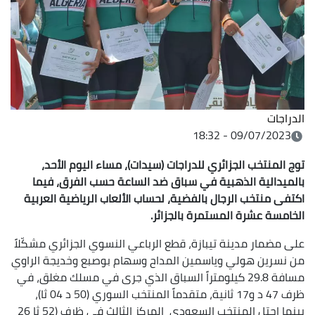
الدراجات
09/07/2023 - 18:32
توج المنتخب الجزائري للدراجات (سيدات)، مساء اليوم الأحد،
بالميدالية الذهبية في سباق ضد الساعة حسب الفرق، فيما
اكتفى منتخب الرجال بالفضية، لحساب الألعاب
الرياضية العربية
الخامسة عشرة المستمرة بالجزائر.
على مضمار مدينة تيبازة، قطع الرباعي النسوي الجزائري مشكّلاً
من نسرين هولي وياسمين المداح وسهام بوصبع وخديجة الراوي
مسافة 29.8 كيلومتراً السباق الذي جرى في مسلك مغلق، في
ظرف 47 د و17 ثانية، متقدماً المنتخب السوري (50 د 04 ثا)،
بينما احتل المنتخب السعودي المركز الثالث في ظرف (52 ثا 26