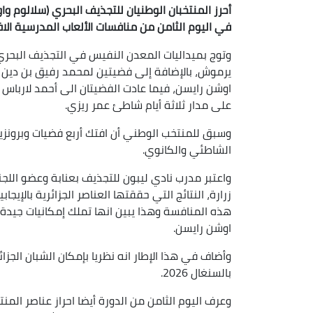
في اليوم الثامن من منافسات الألعاب المدرسية الاف
وتوج بميداليات المعدن النفيس في التجذيف البحري (
يرموش، بالإضافة إلى فضيتين لمحمد رفيق بن دين وا
اوشن رايسن، فيما عادت الفضيتان الى أحمد لارباس
على مدار ثلاثة أيام شاطئ عمر ريزي.
وسبق للمنتخب الوطني أن افتك أربع فضيات وبرونزي
الشاطئي والكانوي.
زرارة، النتائج التي حققتها العناصر الجزائرية بالإي
هذه المنافسة وهذا يبين انها تملك إمكانيات جيد
اوشن رايسن.
وأضاف في هذا الإطار انه نظريا بإمكان الشبان الجزا
بالسنغال 2026.