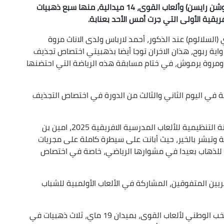
أحرز المنتخبان الوطنيان للتجذيف البحري (سلالوم واوشن رايسن) وألعاب القوى، 14 ميدالية، منها سبع ذهبيات
ريقية الأولى التي جرت أمس الأحد بعنابة.
السلالوم) عند الذكور، أحمد لارباس ولدى الاناث مروة
ية ربوح، هذان الاخران توجا أيضا بذهبيتي اختصاص تجذيف
 ومروة يرموش، في ختام مسابقة هذه الرياضة التي احتضنها
ة في اليوم الثاني والثالث من الدورة في اختصاص التجذيف
واعتبر مدرب نادي ليبون للتجذيف بعنابة وعضو اللجنة التنظيمية للألعاب المدرسية الافريقية 2025، امين بن
جابية وتبشر بالخير، حيث أبانت على سيطرة كاملة على مجريات
ة للذهاب بعيدا في مشوارها الرياضي، خاصة في اختصاص
ئريين المتفوقين، المشاركة في الألعاب الأولمبية للشباب
وعرف اليوم الثامن من الدورة أيضا احراز عناصر المنتخب الوطني لألعاب القوى، بميدان 19 ماي، ثلاث ذهبيات في