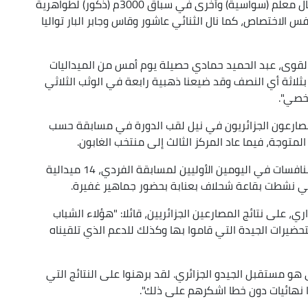
القفز العالي (اناث) من نصيب ايناس عياش وعبلة نهال معلم (سواسية) وأخرى في سباق 3000م (ذكور) لطواهرية
س الاختصاص، كما نال الثنائي عاشور وقاس وجابر البار تواليا
ب القوى، عبد الحميد حمادي حصيلة يوم أمس من الميداليات
 بثلاثة أي النصف وقد ضيعنا ذهبية رابعة في الوثب الثلاثي
شخصي".
صارعون الجزائريون في نيل لقب الدورة في مسابقة حسب
لمتوجة، فيما عاد المركز الثالث إلى منتخب الغابون.
وكانت العناصر الوطنية (ذكور واناث) قد احرزت في منافسات في اليومين الأوليين لمسابقة الفردي، 14 ميدالية
ي نشطت بقاعة شحلاف بعنابة بحضور جماهير غفيرة.
 على نتائج المصارعين الجزائريين، قائلا: "هؤلاء الشباب
تحضيرات الجيدة التي قاموا بها وكذلك للدعم الذي تلقيناه
هو مستقبل الجيدو الجزائري. لقد برهنوا على النتائج التي
ا نهائيات دون خطا اشكرهم على ذلك".