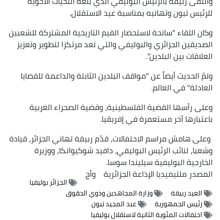
والتقى ربيقة بالرئيس البوليفي الذي بلغه التحيات الأخوية
للرئيس تبون وتهانيه بمناسبة عيد الاستقلال.
وكان اللقاء "سانحة لاستحضار القيم التاريخية المشتركة للشعبين
الصديقين الجزائري والبوليفي والتي تعد مرتكزا لتطوير وتعزيز
العلاقات بين البلدين".
وتمّ الحديث أيضاً عن "مواقف البلدين الثابتة والداعمة للقضايا
العادلة" في العالم.
وعلى رأسها القضية الفلسطينية، وقضية الصحراء الغربية
باعتبارها آخر مستعمرة في إفريقيا.
وعلى هامش مراسم الاحتفالات، قدّم ربيقة تهاني الجزائر، قيادة
وشعبا، لنائب الرئيس البوليفي، دافيد شوكيوانكا، ووزيرة
الخارجية البوليفية سيليندا سوسا.
المصدر
ملتيميديا الإذاعة الجزائرية
وأج
الجزائر بوليفيا
العيد ربيقة
وزارة المجاهدين وذوي الحقوق
رئيس الجمهورية
عبد المجيد تبون
احتفالات المئوية الثانية لاستقلال بوليفيا