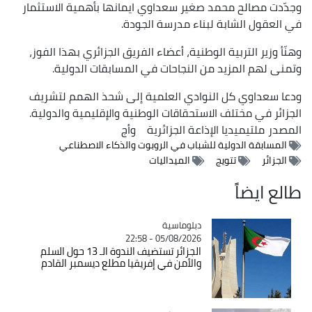
وجدّدت مصالح محمد صغير سعداوي ايمانها بأهمية الاستثمار
في العقول الشابة لبناء مدرسة الجودة.
وهنّأ وزير التربية الوطنية، أعضاء الفريق الجزائري بهذا الفوز،
وتمنى لهم المزيد من النجاحات في المسابقات الدولية.
ودعا سعداوي كل النوادي العلمية إلى شحذ الهمم لتشريف
الجزائر في مختلف الاستحقاقات الوطنية والإقليمية والدولية.
المصدر
ملتيميديا الإذاعة الجزائرية
وأج
المسابقة الدولية للشباب في الروبوت والذكاء الاصطناعي
الجزائر
تتويج
الميداليات
طالع ايضاً
Catégorie
دبلوماسية
05/08/2026 - 22:58
الجزائر تستضيف الندوة الـ 13 حول السلم
والأمن في إفريقيا مطلع ديسمبر القادم