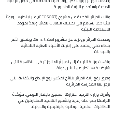
وقدّمت الجزائر روبوتاً ذكياً يوفّر حلولاً متقدمة في مجال الرعاية
الصحية باستخدام الرؤية الحاسوبية.
ونالت الجزائر الفضية عن مشروع (ECOSORT)، عبر ابتكارها روبوتاً
بيئياً ذكياً يساهم في تصنيف النفايات تلقائياً ويعدّ نموذجاً
للاستدامة البيئية.
وحصدت الجزائر برونزية عن مشروع (Smart Zoo)، ويتعلق الأمر
بنظام ذكي يعتمد على إنترنت الأشياء للعناية التلقائية
بالحيوانات.
ونوّهت وزارة التربية إلى تميز أبناء الجزائر في التظاهرة التي
شاركت فيها أكثر من ثلاثين دولة.
وجرى رفع راية الجزائر بنتائج تعكس روح الإبداع والكفاءة التي
تزخر بها المدرسة الجزائرية.
وأبرزت وزارة التربية اعتزازها العميق بالإنجاز النوعي، مؤكّدةً
التزامها بمواصلة رعاية وتشجيع التلاميذ المشاركين في
التظاهرات العلمية الوطنية والإقليمية والدولية.