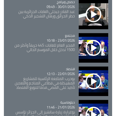
Catégorie
حصص وبرامج
30/07/2026 - 09:49
عبد القادر جيجلي:الغابات الجزائرية بين
خطر الحرائق ورهان التشجير الذكي
مجتمع
Catégorie
23/07/2026 - 10:18
المدير العام للغابات: 445 حريقاً وأكثر من
1500 تدخل خلال الموسم الحالي
اقتصاد
Catégorie
22/07/2026 - 12:13
بوحرب: المتابعة الرئاسية للمشاريع
المهيكلة في قطاعي المناجم والتعدين
تأكيد على المضي قدما لتنويع الاقتصاد
Catégorie
دبلوماسية
21/07/2026 - 11:46
بوغرارة: زيارة سانشيز إلى الجزائر تؤسس